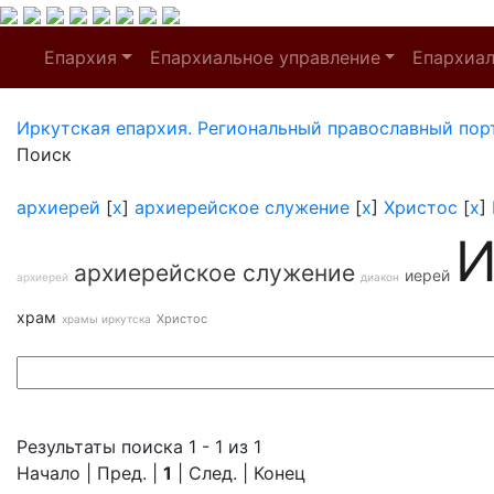
Епархия
Епархиальное управление
Епархиа
Иркутская епархия. Региональный православный пор
Поиск
архиерей
[
x
]
архиерейское служение
[
x
]
Христос
[
x
]
И
архиерейское служение
иерей
архиерей
диакон
храм
Христос
храмы иркутска
Результаты поиска 1 - 1 из 1
Начало | Пред. |
1
| След. | Конец