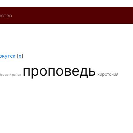
нство
ркутск
[
x
]
проповедь
хиротония
брьский район