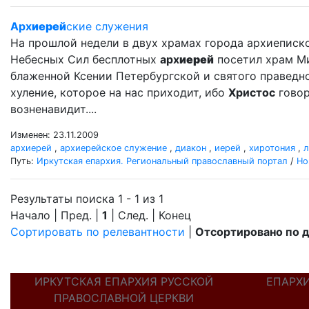
Арх
иерей
ские служения
На прошлой недели в двух храмах города архиеписк
Небесных Сил бесплотных
арх
иерей
посетил храм М
блаженной Ксении Петербургской и святого праведног
хуление, которое на нас приходит, ибо
Христос
говор
возненавидит....
Изменен: 23.11.2009
архиерей
,
архиерейское служение
,
диакон
,
иерей
,
хиротония
,
л
Путь:
Иркутская епархия. Региональный православный портал
/
Но
Результаты поиска 1 - 1 из 1
Начало | Пред. |
1
| След. | Конец
Сортировать по релевантности
|
Отсортировано по 
ИРКУТСКАЯ ЕПАРХИЯ РУССКОЙ
ЕПАРХ
ПРАВОСЛАВНОЙ ЦЕРКВИ