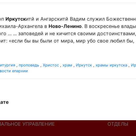
оп
Иркутск
итй и Ангарскитй Вадим служил Божественн
ихаила-Архангела в
Ново-Ленино
. В воскресенье влад
о ... ... заповедей и не кичится своими достоинствами
ит: «если бы вы были от мира, мир убо свое любил бы, 
итургия
,
проповедь
,
Христос
,
храм
,
Иркутск
,
храмы иркутска
,
Ир
вости епархии
дате
ИАЛЬНОЕ УПРАВЛЕНИЕ
ОТДЕЛЫ