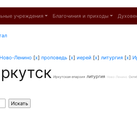
льные учреждения
Благочиния и приходы
Духове
тал
Ново-Ленино
[
x
]
проповедь
[
x
]
иерей
[
x
]
литургия
[
x
]
И
ркутск
литургия
Иркутская епархия
Ново-Ленино
Октя