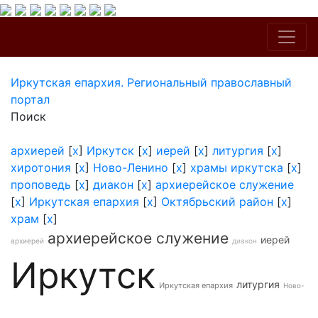
Иркутская епархия. Региональный православный
портал
Поиск
архиерей
[
x
]
Иркутск
[
x
]
иерей
[
x
]
литургия
[
x
]
хиротония
[
x
]
Ново-Ленино
[
x
]
храмы иркутска
[
x
]
проповедь
[
x
]
диакон
[
x
]
архиерейское служение
[
x
]
Иркутская епархия
[
x
]
Октябрьский район
[
x
]
храм
[
x
]
архиерейское служение
иерей
архиерей
диакон
Иркутск
литургия
Иркутская епархия
Ново-