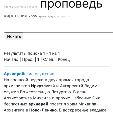
проповедь
Ленино
Октябрьский район
хиротония
храм
храмы иркутска
Христос
Результаты поиска 1 - 1 из 1
Начало | Пред. |
1
| След. | Конец
Арх
иерей
ские служения
На прошлой недели в двух храмах города
архиепископ
Иркутск
итй и Ангарскитй Вадим
служил Божественную Литургию. В день
Архистратига Михаила и прочих Небесных Сил
бесплотных
арх
иерей
посетил храм Михаила-
Архангела в
Ново-Ленино
. В воскресенье владыка