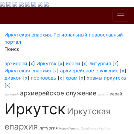
Иркутская епархия. Региональный православный
портал
Поиск
архиерей
[
x
]
Иркутск
[
x
]
иерей
[
x
]
литургия
[
x
]
Иркутская епархия
[
x
]
архиерейское служение
[
x
]
диакон
[
x
]
проповедь
[
x
]
храм
[
x
]
храмы иркутска
[
x
]
архиерейское служение
иерей
архиерей
диакон
Иркутск
Иркутская
епархия
литургия
Ново-Ленино
Октябрьский район