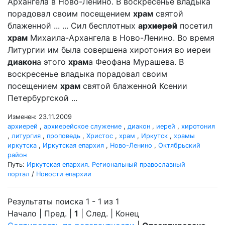
Архангела в Ново-Ленино. В воскресенье владыка
порадовал своим посещением
храм
святой
блаженной ... ... Сил бесплотных
арх
иерей
посетил
храм
Михаила-Архангела в Ново-Ленино. Во время
Литургии им была совершена хиротония во иереи
диакон
а этого
храм
а Феофана Мурашева. В
воскресенье владыка порадовал своим
посещением
храм
святой блаженной Ксении
Петербургской ...
Изменен: 23.11.2009
архиерей
,
архиерейское служение
,
диакон
,
иерей
,
хиротония
,
литургия
,
проповедь
,
Христос
,
храм
,
Иркутск
,
храмы
иркутска
,
Иркутская епархия
,
Ново-Ленино
,
Октябрьский
район
Путь:
Иркутская епархия. Региональный православный
портал
/
Новости епархии
Результаты поиска 1 - 1 из 1
Начало | Пред. |
1
| След. | Конец