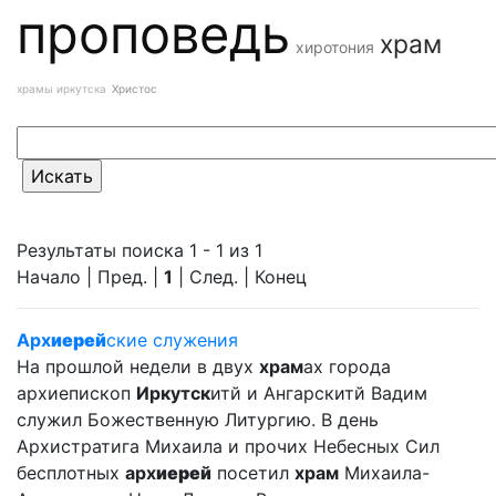
проповедь
храм
хиротония
храмы иркутска
Христос
Результаты поиска 1 - 1 из 1
Начало | Пред. |
1
| След. | Конец
Арх
иерей
ские служения
На прошлой недели в двух
храм
ах города
архиепископ
Иркутск
итй и Ангарскитй Вадим
служил Божественную Литургию. В день
Архистратига Михаила и прочих Небесных Сил
бесплотных
арх
иерей
посетил
храм
Михаила-