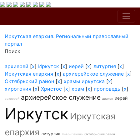
Иркутская епархия. Региональный православный
портал
Поиск
архиерей
[
x
]
Иркутск
[
x
]
иерей
[
x
]
литургия
[
x
]
Иркутская епархия
[
x
]
архиерейское служение
[
x
]
Октябрьский район
[
x
]
храмы иркутска
[
x
]
хиротония
[
x
]
Христос
[
x
]
храм
[
x
]
проповедь
[
x
]
архиерейское служение
иерей
архиерей
диакон
Иркутск
Иркутская
епархия
литургия
Ново-Ленино
Октябрьский район