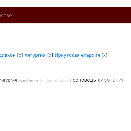
нство
диакон
[
x
]
литургия
[
x
]
Иркутская епархия
[
x
]
хиротония
проповедь
литургия
Ново-Ленино
Октябрьский район