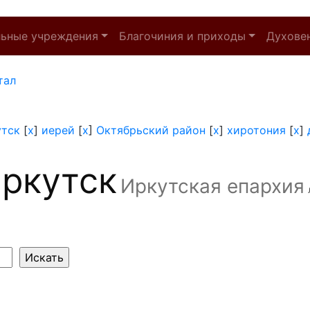
льные учреждения
Благочиния и приходы
Духове
тал
утск
[
x
]
иерей
[
x
]
Октябрьский район
[
x
]
хиротония
[
x
]
ркутск
Иркутская епархия