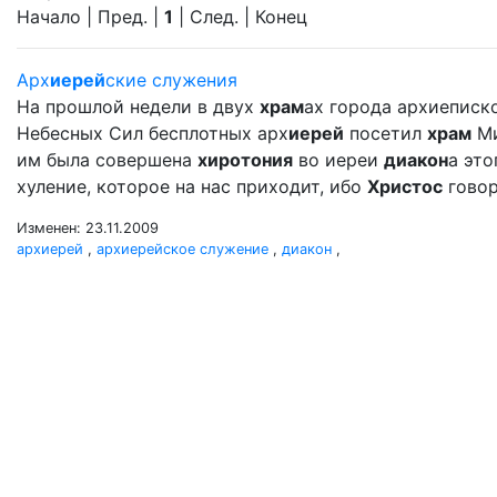
Начало | Пред. |
1
| След. | Конец
Арх
иерей
ские служения
На прошлой недели в двух
храм
ах города архиеписк
Небесных Сил бесплотных арх
иерей
посетил
храм
Ми
им была совершена
хиротония
во иереи
диакон
а эт
хуление, которое на нас приходит, ибо
Христос
говор
Изменен: 23.11.2009
архиерей
,
архиерейское служение
,
диакон
,