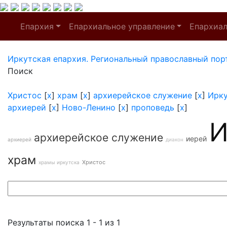
Епархия
Епархиальное управление
Епархиа
Иркутская епархия. Региональный православный пор
Поиск
Христос
[
x
]
храм
[
x
]
архиерейское служение
[
x
]
Ирк
архиерей
[
x
]
Ново-Ленино
[
x
]
проповедь
[
x
]
И
архиерейское служение
иерей
архиерей
диакон
храм
Христос
храмы иркутска
Результаты поиска 1 - 1 из 1