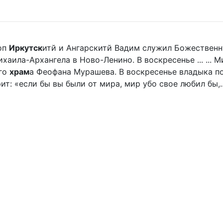
оп
Иркутск
итй и Ангарскитй Вадим служил Божественн
хаила-Архангела в Ново-Ленино. В воскресенье ... ...
ого
храм
а Феофана Мурашева. В воскресенье владыка пор
ит: «если бы вы были от мира, мир убо свое любил бы,..