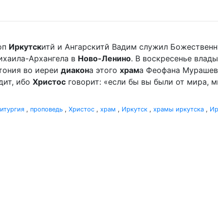
оп
Иркутск
итй и Ангарскитй Вадим служил Божественн
хаила-Архангела в
Ново-Ленино
. В воскресенье вла
отония во иереи
диакон
а этого
храм
а Феофана Мурашева.
дит, ибо
Христос
говорит: «если бы вы были от мира, ми
итургия
,
проповедь
,
Христос
,
храм
,
Иркутск
,
храмы иркутска
,
Ир