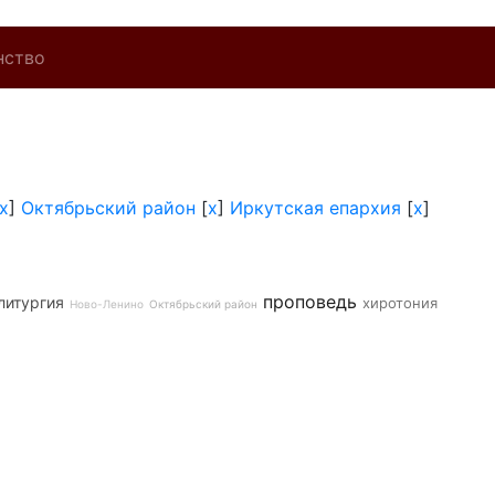
нство
x
]
Октябрьский район
[
x
]
Иркутская епархия
[
x
]
проповедь
литургия
хиротония
Ново-Ленино
Октябрьский район