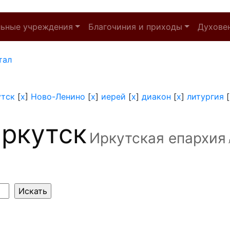
льные учреждения
Благочиния и приходы
Духове
тал
утск
[
x
]
Ново-Ленино
[
x
]
иерей
[
x
]
диакон
[
x
]
литургия
[
ркутск
Иркутская епархия