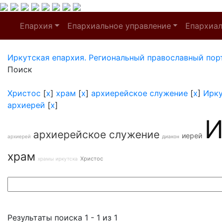
Епархия
Епархиальное управление
Епархиа
Иркутская епархия. Региональный православный пор
Поиск
Христос
[
x
]
храм
[
x
]
архиерейское служение
[
x
]
Ирк
архиерей
[
x
]
И
архиерейское служение
иерей
архиерей
диакон
храм
Христос
храмы иркутска
Результаты поиска 1 - 1 из 1