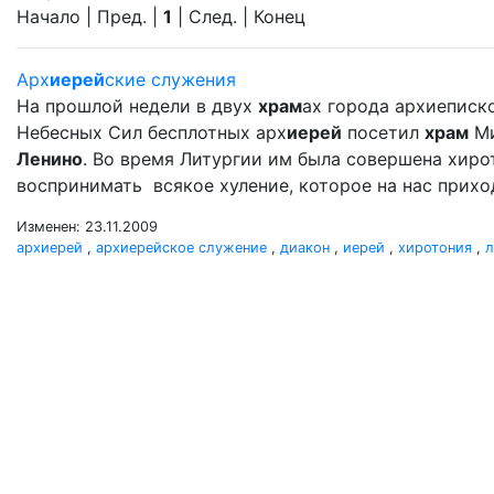
Начало | Пред. |
1
| След. | Конец
Арх
иерей
ские служения
На прошлой недели в двух
храм
ах города архиеписк
Небесных Сил бесплотных арх
иерей
посетил
храм
Ми
Ленино
. Во время Литургии им была совершена хир
воспринимать всякое хуление, которое на нас прихо
Изменен: 23.11.2009
архиерей
,
архиерейское служение
,
диакон
,
иерей
,
хиротония
,
л