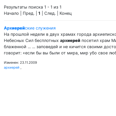
Результаты поиска 1 - 1 из 1
Начало | Пред. |
1
| След. | Конец
Арх
иерей
ские служения
На прошлой недели в двух храмах города архиеписк
Небесных Сил бесплотных
арх
иерей
посетил храм Ми
блаженной ... ... заповедей и не кичится своими дос
говорит: «если бы вы были от мира, мир убо свое люби
Изменен: 23.11.2009
архиерей
,