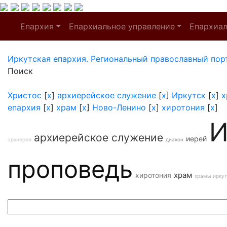
Епархия
Епархиальное управление
Епархиа
Иркутская епархия. Региональный православный пор
Поиск
Христос
[
x
]
архиерейское служение
[
x
]
Иркутск
[
x
]
х
епархия
[
x
]
храм
[
x
]
Ново-Ленино
[
x
]
хиротония
[
x
]
И
архиерейское служение
иерей
архиерей
диакон
проповедь
храм
хиротония
храмы иркут