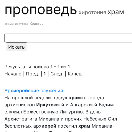
проповедь
храм
хиротония
Христос
храмы иркутска
Результаты поиска 1 - 1 из 1
Начало | Пред. |
1
| След. | Конец
Арх
иерей
ские служения
На прошлой недели в двух
храм
ах города
архиепископ
Иркутск
итй и Ангарскитй Вадим
служил Божественную Литургию. В день
Архистратига Михаила и прочих Небесных Сил
бесплотных арх
иерей
посетил
храм
Михаила-