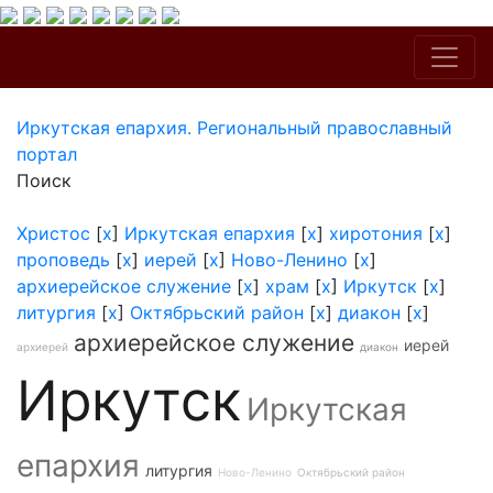
Иркутская епархия. Региональный православный
портал
Поиск
Христос
[
x
]
Иркутская епархия
[
x
]
хиротония
[
x
]
проповедь
[
x
]
иерей
[
x
]
Ново-Ленино
[
x
]
архиерейское служение
[
x
]
храм
[
x
]
Иркутск
[
x
]
литургия
[
x
]
Октябрьский район
[
x
]
диакон
[
x
]
архиерейское служение
иерей
архиерей
диакон
Иркутск
Иркутская
епархия
литургия
Ново-Ленино
Октябрьский район