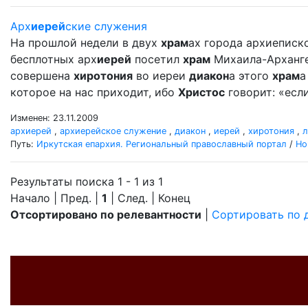
Арх
иерей
ские служения
На прошлой недели в двух
храм
ах города архиеписко
бесплотных арх
иерей
посетил
храм
Михаила-Архангел
совершена
хиротония
во иереи
диакон
а этого
храм
а
которое на нас приходит, ибо
Христос
говорит: «если
Изменен: 23.11.2009
архиерей
,
архиерейское служение
,
диакон
,
иерей
,
хиротония
,
л
Путь:
Иркутская епархия. Региональный православный портал
/
Но
Результаты поиска 1 - 1 из 1
Начало | Пред. |
1
| След. | Конец
Отсортировано по релевантности
|
Сортировать по 