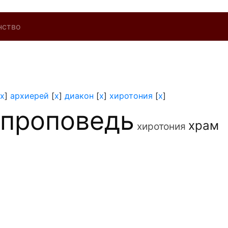
нство
x
]
архиерей
[
x
]
диакон
[
x
]
хиротония
[
x
]
проповедь
храм
хиротония