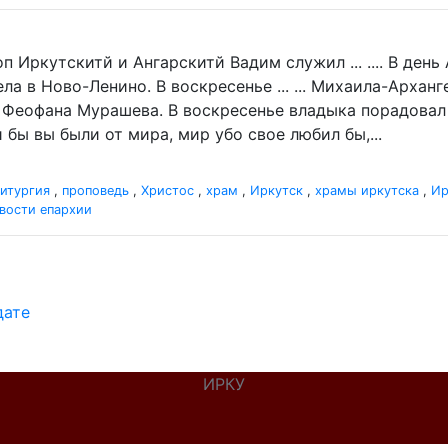
п Иркутскитй и Ангарскитй Вадим служил ... .... В де
а в Ново-Ленино. В воскресенье ... ... Михаила-Архан
 Феофана Мурашева. В воскресенье владыка порадовал .
 бы вы были от мира, мир убо свое любил бы,...
итургия
,
проповедь
,
Христос
,
храм
,
Иркутск
,
храмы иркутска
,
Ир
вости епархии
дате
ИРКУ