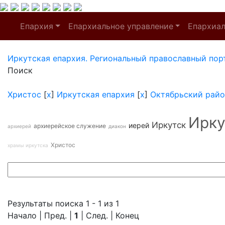
Епархия
Епархиальное управление
Епархиа
Иркутская епархия. Региональный православный пор
Поиск
Христос
[
x
]
Иркутская епархия
[
x
]
Октябрьский райо
Ирку
Иркутск
иерей
архиерейское служение
архиерей
диакон
Христос
храмы иркутска
Результаты поиска 1 - 1 из 1
Начало | Пред. |
1
| След. | Конец