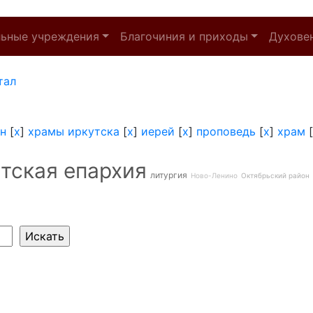
льные учреждения
Благочиния и приходы
Духове
тал
н
[
x
]
храмы иркутска
[
x
]
иерей
[
x
]
проповедь
[
x
]
храм
[
тская епархия
литургия
Ново-Ленино
Октябрьский район