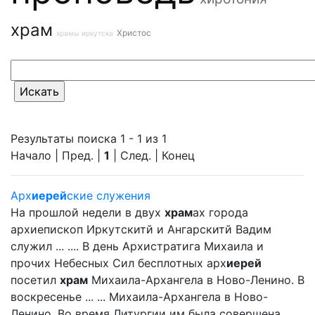
храм
Христос
храмы иркутска
Результаты поиска 1 - 1 из 1
Начало | Пред. |
1
| След. | Конец
Арх
иерей
ские служения
На прошлой недели в двух
храм
ах города
архиепископ Иркутскитй и Ангарскитй Вадим
служил ... .... В день Архистратига Михаила и
прочих Небесных Сил бесплотных арх
иерей
посетил
храм
Михаила-Архангела в Ново-Ленино. В
воскресенье ... ... Михаила-Архангела в Ново-
Ленино. Во время Литургии им была совершена