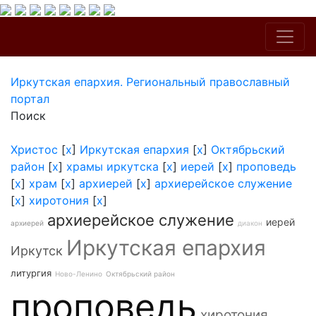
Иркутская епархия. Региональный православный
портал
Поиск
Христос
[
x
]
Иркутская епархия
[
x
]
Октябрьский
район
[
x
]
храмы иркутска
[
x
]
иерей
[
x
]
проповедь
[
x
]
храм
[
x
]
архиерей
[
x
]
архиерейское служение
[
x
]
хиротония
[
x
]
архиерейское служение
иерей
архиерей
диакон
Иркутская епархия
Иркутск
литургия
Ново-Ленино
Октябрьский район
проповедь
хиротония