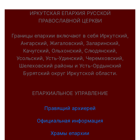
ИРКУТСКАЯ ЕПАРХИЯ РУССКОЙ
ПРАВОСЛАВНОЙ ЦЕРКВИ
Границы епархии включают в себя Иркутский,
Ангарский, Жигаловский, Заларинский,
Качугский, Ольхонский, Слюдянский,
Усольский, Усть-Удинский, Черемховский,
Шелеховский районы и Усть-Ордынский
Бурятский округ Иркутской области.
ЕПАРХИАЛЬНОЕ УПРАВЛЕНИЕ
Правящий архиерей
Официальная информация
Храмы епархии