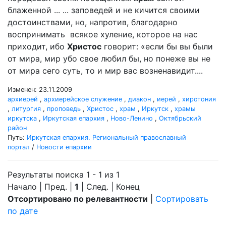
блаженной ... ... заповедей и не кичится своими
достоинствами, но, напротив, благодарно
воспринимать всякое хуление, которое на нас
приходит, ибо
Христос
говорит: «если бы вы были
от мира, мир убо свое любил бы, но понеже вы не
от мира сего суть, то и мир вас возненавидит....
Изменен: 23.11.2009
архиерей
,
архиерейское служение
,
диакон
,
иерей
,
хиротония
,
литургия
,
проповедь
,
Христос
,
храм
,
Иркутск
,
храмы
иркутска
,
Иркутская епархия
,
Ново-Ленино
,
Октябрьский
район
Путь:
Иркутская епархия. Региональный православный
портал
/
Новости епархии
Результаты поиска 1 - 1 из 1
Начало | Пред. |
1
| След. | Конец
Отсортировано по релевантности
|
Сортировать
по дате