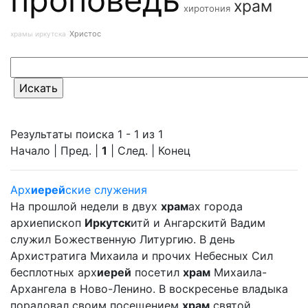
храм
хиротония
Христос
храмы иркутска
Результаты поиска 1 - 1 из 1
Начало | Пред. |
1
| След. | Конец
Арх
иерей
ские служения
На прошлой недели в двух
храм
ах города
архиепископ
Иркутск
итй и Ангарскитй Вадим
служил Божественную Литургию. В день
Архистратига Михаила и прочих Небесных Сил
бесплотных арх
иерей
посетил
храм
Михаила-
Архангела в Ново-Ленино. В воскресенье владыка
порадовал своим посещением
храм
святой