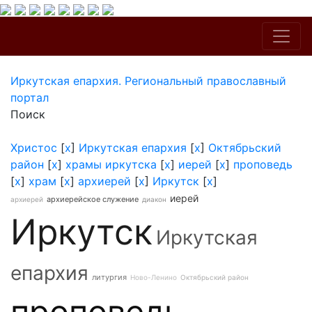
Иркутская епархия. Региональный православный
портал
Поиск
Христос
[
x
]
Иркутская епархия
[
x
]
Октябрьский
район
[
x
]
храмы иркутска
[
x
]
иерей
[
x
]
проповедь
[
x
]
храм
[
x
]
архиерей
[
x
]
Иркутск
[
x
]
иерей
архиерейское служение
архиерей
диакон
Иркутск
Иркутская
епархия
литургия
Ново-Ленино
Октябрьский район
проповедь