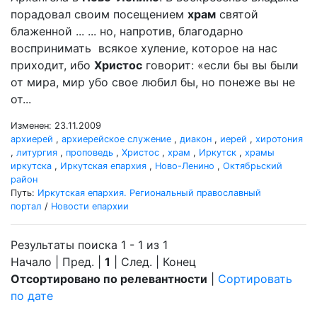
порадовал своим посещением
храм
святой
блаженной ... ... но, напротив, благодарно
воспринимать всякое хуление, которое на нас
приходит, ибо
Христос
говорит: «если бы вы были
от мира, мир убо свое любил бы, но понеже вы не
от...
Изменен: 23.11.2009
архиерей
,
архиерейское служение
,
диакон
,
иерей
,
хиротония
,
литургия
,
проповедь
,
Христос
,
храм
,
Иркутск
,
храмы
иркутска
,
Иркутская епархия
,
Ново-Ленино
,
Октябрьский
район
Путь:
Иркутская епархия. Региональный православный
портал
/
Новости епархии
Результаты поиска 1 - 1 из 1
Начало | Пред. |
1
| След. | Конец
Отсортировано по релевантности
|
Сортировать
по дате