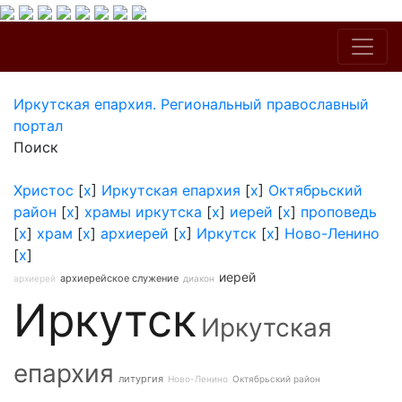
Иркутская епархия. Региональный православный
портал
Поиск
Христос
[
x
]
Иркутская епархия
[
x
]
Октябрьский
район
[
x
]
храмы иркутска
[
x
]
иерей
[
x
]
проповедь
[
x
]
храм
[
x
]
архиерей
[
x
]
Иркутск
[
x
]
Ново-Ленино
[
x
]
иерей
архиерейское служение
архиерей
диакон
Иркутск
Иркутская
епархия
литургия
Ново-Ленино
Октябрьский район