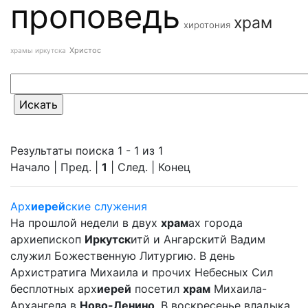
проповедь
храм
хиротония
Христос
храмы иркутска
Результаты поиска 1 - 1 из 1
Начало | Пред. |
1
| След. | Конец
Арх
иерей
ские служения
На прошлой недели в двух
храм
ах города
архиепископ
Иркутск
итй и Ангарскитй Вадим
служил Божественную Литургию. В день
Архистратига Михаила и прочих Небесных Сил
бесплотных арх
иерей
посетил
храм
Михаила-
Архангела в
Ново-Ленино
. В воскресенье владыка