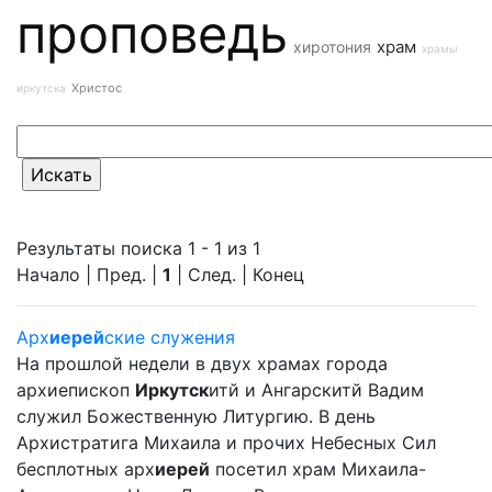
проповедь
храм
хиротония
храмы
Христос
иркутска
Результаты поиска 1 - 1 из 1
Начало | Пред. |
1
| След. | Конец
Арх
иерей
ские служения
На прошлой недели в двух храмах города
архиепископ
Иркутск
итй и Ангарскитй Вадим
служил Божественную Литургию. В день
Архистратига Михаила и прочих Небесных Сил
бесплотных арх
иерей
посетил храм Михаила-