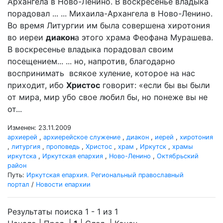
Архангела в Ново-Ленино. В воскресенье владыка
порадовал ... ... Михаила-Архангела в Ново-Ленино.
Во время Литургии им была совершена хиротония
во иереи
диакон
а этого храма Феофана Мурашева.
В воскресенье владыка порадовал своим
посещением... ... но, напротив, благодарно
воспринимать всякое хуление, которое на нас
приходит, ибо
Христос
говорит: «если бы вы были
от мира, мир убо свое любил бы, но понеже вы не
от...
Изменен: 23.11.2009
архиерей
,
архиерейское служение
,
диакон
,
иерей
,
хиротония
,
литургия
,
проповедь
,
Христос
,
храм
,
Иркутск
,
храмы
иркутска
,
Иркутская епархия
,
Ново-Ленино
,
Октябрьский
район
Путь:
Иркутская епархия. Региональный православный
портал
/
Новости епархии
Результаты поиска 1 - 1 из 1