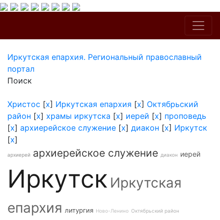
Иркутская епархия. Региональный православный
портал
Поиск
Христос
[
x
]
Иркутская епархия
[
x
]
Октябрьский
район
[
x
]
храмы иркутска
[
x
]
иерей
[
x
]
проповедь
[
x
]
архиерейское служение
[
x
]
диакон
[
x
]
Иркутск
[
x
]
архиерейское служение
иерей
архиерей
диакон
Иркутск
Иркутская
епархия
литургия
Ново-Ленино
Октябрьский район