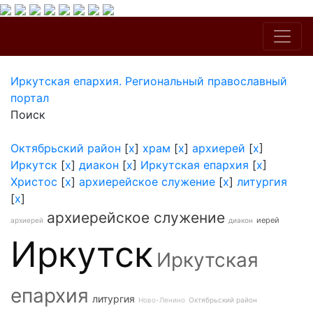
Иркутская епархия. Региональный православный
портал
Поиск
Октябрьский район
[
x
]
храм
[
x
]
архиерей
[
x
]
Иркутск
[
x
]
диакон
[
x
]
Иркутская епархия
[
x
]
Христос
[
x
]
архиерейское служение
[
x
]
литургия
[
x
]
архиерейское служение
иерей
архиерей
диакон
Иркутск
Иркутская
епархия
литургия
Ново-Ленино
Октябрьский район