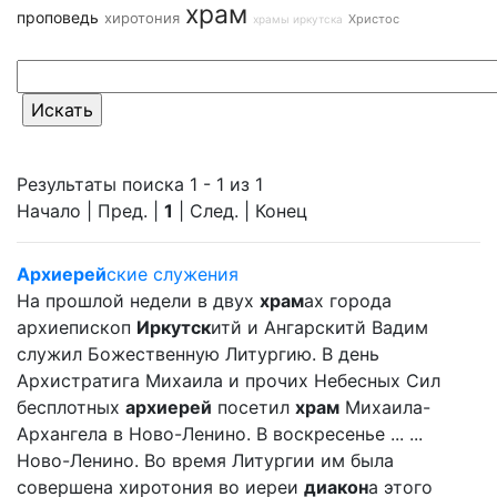
храм
проповедь
хиротония
Христос
храмы иркутска
Результаты поиска 1 - 1 из 1
Начало | Пред. |
1
| След. | Конец
Архиерей
ские служения
На прошлой недели в двух
храм
ах города
архиепископ
Иркутск
итй и Ангарскитй Вадим
служил Божественную Литургию. В день
Архистратига Михаила и прочих Небесных Сил
бесплотных
архиерей
посетил
храм
Михаила-
Архангела в Ново-Ленино. В воскресенье ... ...
Ново-Ленино. Во время Литургии им была
совершена хиротония во иереи
диакон
а этого