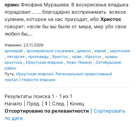
храм
а Феофана Мурашева. В воскресенье владыка
порадовал ... ... благодарно воспринимать всякое
хуление, которое на нас приходит, ибо
Христос
говорит: «если бы вы были от мира, мир убо свое
любил бы,...
Изменен: 23.11.2009
архиерей
,
архиерейское служение
,
диакон
,
иерей
,
хиротония
,
литургия
,
проповедь
,
Христос
,
храм
,
Иркутск
,
храмы
иркутска
,
Иркутская епархия
,
Ново-Ленино
,
Октябрьский
район
Путь:
Иркутская епархия. Региональный православный
портал
/
Новости епархии
Результаты поиска 1 - 1 из 1
Начало | Пред. |
1
| След. | Конец
Отсортировано по релевантности
|
Сортировать
по дате