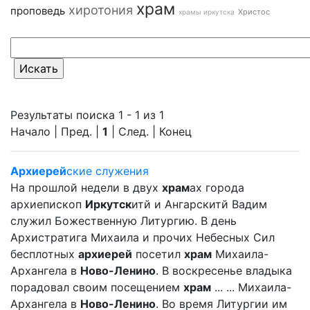
храм
хиротония
проповедь
Христос
храмы иркутска
Результаты поиска 1 - 1 из 1
Начало | Пред. |
1
| След. | Конец
Архиерей
ские служения
На прошлой недели в двух
храм
ах города
архиепископ
Иркутск
итй и Ангарскитй Вадим
служил Божественную Литургию. В день
Архистратига Михаила и прочих Небесных Сил
бесплотных
архиерей
посетил
храм
Михаила-
Архангела в
Ново-Ленино
. В воскресенье владыка
порадовал своим посещением
храм
... ... Михаила-
Архангела в
Ново-Ленино
. Во время Литургии им