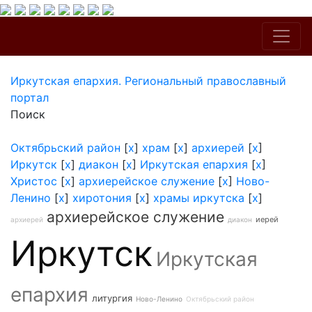
Иркутская епархия. Региональный православный
портал
Поиск
Октябрьский район
[
x
]
храм
[
x
]
архиерей
[
x
]
Иркутск
[
x
]
диакон
[
x
]
Иркутская епархия
[
x
]
Христос
[
x
]
архиерейское служение
[
x
]
Ново-
Ленино
[
x
]
хиротония
[
x
]
храмы иркутска
[
x
]
архиерейское служение
иерей
архиерей
диакон
Иркутск
Иркутская
епархия
литургия
Ново-Ленино
Октябрьский район