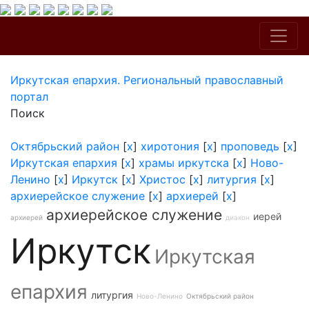
Иркутская епархия. Региональный православный
портал
Поиск
Октябрьский район
[
x
]
хиротония
[
x
]
проповедь
[
x
]
Иркутская епархия
[
x
]
храмы иркутска
[
x
]
Ново-
Ленино
[
x
]
Иркутск
[
x
]
Христос
[
x
]
литургия
[
x
]
архиерейское служение
[
x
]
архиерей
[
x
]
архиерейское служение
иерей
архиерей
диакон
Иркутск
Иркутская
епархия
литургия
Ново-Ленино
Октябрьский район