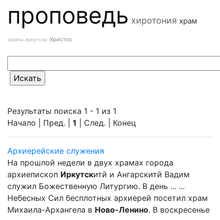
проповедь
хиротония
храм
Христос
храмы иркутска
Результаты поиска 1 - 1 из 1
Начало | Пред. |
1
| След. | Конец
Архиерейские служения
На прошлой недели в двух храмах города
архиепископ
Иркутск
итй и Ангарскитй Вадим
служил Божественную Литургию. В день ... ...
Небесных Сил бесплотных архиерей посетил храм
Михаила-Архангела в
Ново-Ленино
. В воскресенье