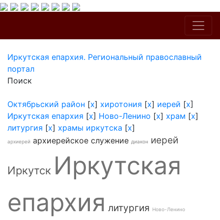
Иркутская епархия. Региональный православный
портал
Поиск
Октябрьский район
[
x
]
хиротония
[
x
]
иерей
[
x
]
Иркутская епархия
[
x
]
Ново-Ленино
[
x
]
храм
[
x
]
литургия
[
x
]
храмы иркутска
[
x
]
иерей
архиерейское служение
архиерей
диакон
Иркутская
Иркутск
епархия
литургия
Ново-Ленино