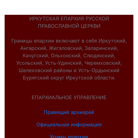
ИРКУТСКАЯ ЕПАРХИЯ РУССКОЙ
ПРАВОСЛАВНОЙ ЦЕРКВИ
Границы епархии включают в себя Иркутский,
Ангарский, Жигаловский, Заларинский,
Качугский, Ольхонский, Слюдянский,
Усольский, Усть-Удинский, Черемховский,
Шелеховский районы и Усть-Ордынский
Бурятский округ Иркутской области.
ЕПАРХИАЛЬНОЕ УПРАВЛЕНИЕ
Правящий архиерей
Официальная информация
Храмы епархии