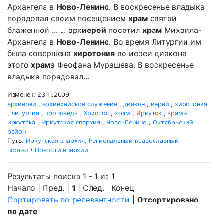
Архангела в
Ново-Ленино
. В воскресенье владыка
порадовал своим посещением
храм
святой
блаженной ... ... арх
иерей
посетил
храм
Михаила-
Архангела в
Ново-Ленино
. Во время Литургии им
была совершена
хиротония
во иереи диакона
этого
храм
а Феофана Мурашева. В воскресенье
владыка порадовал...
Изменен: 23.11.2009
архиерей
,
архиерейское служение
,
диакон
,
иерей
,
хиротония
,
литургия
,
проповедь
,
Христос
,
храм
,
Иркутск
,
храмы
иркутска
,
Иркутская епархия
,
Ново-Ленино
,
Октябрьский
район
Путь:
Иркутская епархия. Региональный православный
портал
/
Новости епархии
Результаты поиска 1 - 1 из 1
Начало | Пред. |
1
| След. | Конец
Сортировать по релевантности
|
Отсортировано
по дате