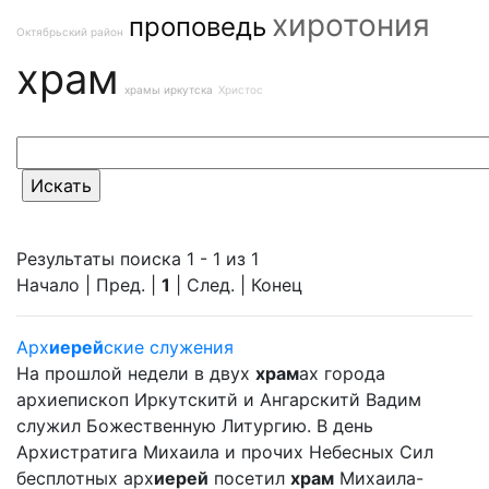
хиротония
проповедь
Октябрьский район
храм
храмы иркутска
Христос
Результаты поиска 1 - 1 из 1
Начало | Пред. |
1
| След. | Конец
Арх
иерей
ские служения
На прошлой недели в двух
храм
ах города
архиепископ Иркутскитй и Ангарскитй Вадим
служил Божественную Литургию. В день
Архистратига Михаила и прочих Небесных Сил
бесплотных арх
иерей
посетил
храм
Михаила-