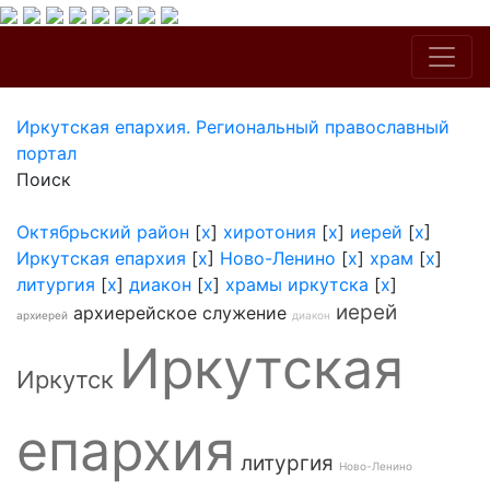
Иркутская епархия. Региональный православный
портал
Поиск
Октябрьский район
[
x
]
хиротония
[
x
]
иерей
[
x
]
Иркутская епархия
[
x
]
Ново-Ленино
[
x
]
храм
[
x
]
литургия
[
x
]
диакон
[
x
]
храмы иркутска
[
x
]
иерей
архиерейское служение
архиерей
диакон
Иркутская
Иркутск
епархия
литургия
Ново-Ленино