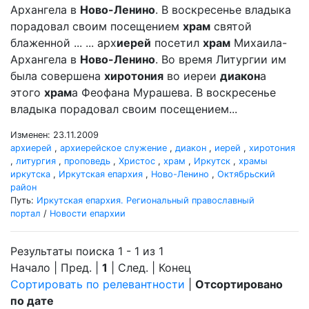
Архангела в
Ново-Ленино
. В воскресенье владыка
порадовал своим посещением
храм
святой
блаженной ... ... арх
иерей
посетил
храм
Михаила-
Архангела в
Ново-Ленино
. Во время Литургии им
была совершена
хиротония
во иереи
диакон
а
этого
храм
а Феофана Мурашева. В воскресенье
владыка порадовал своим посещением...
Изменен: 23.11.2009
архиерей
,
архиерейское служение
,
диакон
,
иерей
,
хиротония
,
литургия
,
проповедь
,
Христос
,
храм
,
Иркутск
,
храмы
иркутска
,
Иркутская епархия
,
Ново-Ленино
,
Октябрьский
район
Путь:
Иркутская епархия. Региональный православный
портал
/
Новости епархии
Результаты поиска 1 - 1 из 1
Начало | Пред. |
1
| След. | Конец
Сортировать по релевантности
|
Отсортировано
по дате