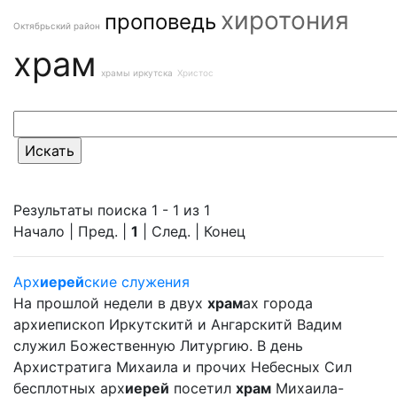
хиротония
проповедь
Октябрьский район
храм
храмы иркутска
Христос
Результаты поиска 1 - 1 из 1
Начало | Пред. |
1
| След. | Конец
Арх
иерей
ские служения
На прошлой недели в двух
храм
ах города
архиепископ Иркутскитй и Ангарскитй Вадим
служил Божественную Литургию. В день
Архистратига Михаила и прочих Небесных Сил
бесплотных арх
иерей
посетил
храм
Михаила-