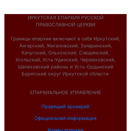
ИРКУТСКАЯ ЕПАРХИЯ РУССКОЙ
ПРАВОСЛАВНОЙ ЦЕРКВИ
Границы епархии включают в себя Иркутский,
Ангарский, Жигаловский, Заларинский,
Качугский, Ольхонский, Слюдянский,
Усольский, Усть-Удинский, Черемховский,
Шелеховский районы и Усть-Ордынский
Бурятский округ Иркутской области.
ЕПАРХИАЛЬНОЕ УПРАВЛЕНИЕ
Правящий архиерей
Официальная информация
Храмы епархии