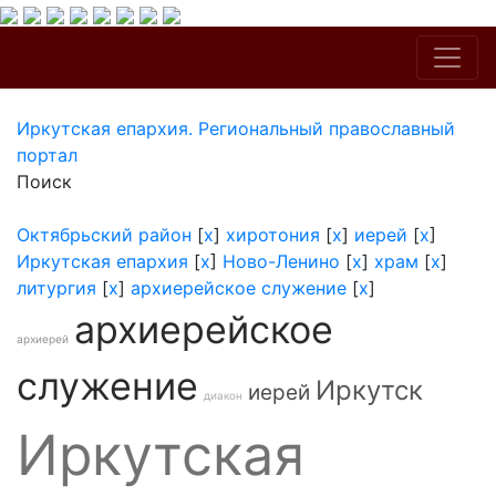
Иркутская епархия. Региональный православный
портал
Поиск
Октябрьский район
[
x
]
хиротония
[
x
]
иерей
[
x
]
Иркутская епархия
[
x
]
Ново-Ленино
[
x
]
храм
[
x
]
литургия
[
x
]
архиерейское служение
[
x
]
архиерейское
архиерей
служение
Иркутск
иерей
диакон
Иркутская