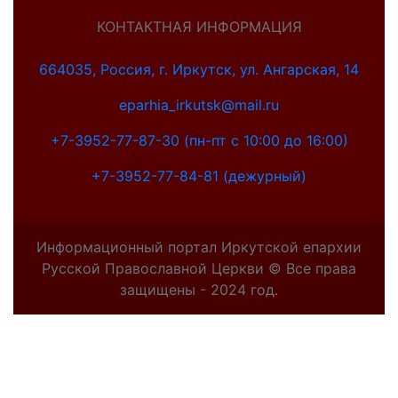
КОНТАКТНАЯ ИНФОРМАЦИЯ
664035, Россия, г. Иркутск, ул. Ангарская, 14
eparhia_irkutsk@mail.ru
+7-3952-77-87-30 (пн-пт с 10:00 до 16:00)
+7-3952-77-84-81 (дежурный)
Информационный портал Иркутской епархии
Русской Православной Церкви © Все права
защищены - 2024 год.