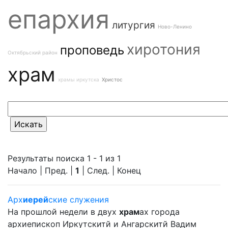
епархия
литургия
Ново-Ленино
хиротония
проповедь
Октябрьский район
храм
храмы иркутска
Христос
Результаты поиска 1 - 1 из 1
Начало | Пред. |
1
| След. | Конец
Арх
иерей
ские служения
На прошлой недели в двух
храм
ах города
архиепископ Иркутскитй и Ангарскитй Вадим