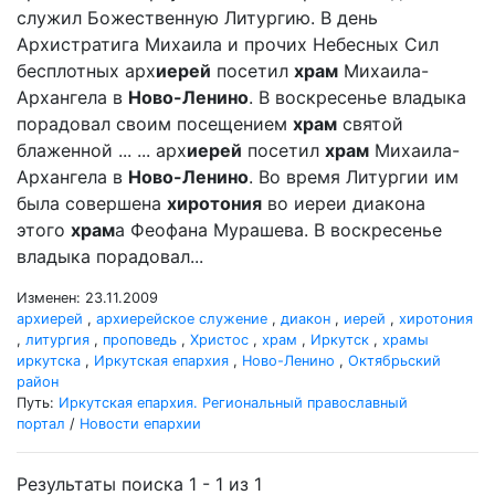
служил Божественную Литургию. В день
Архистратига Михаила и прочих Небесных Сил
бесплотных арх
иерей
посетил
храм
Михаила-
Архангела в
Ново-Ленино
. В воскресенье владыка
порадовал своим посещением
храм
святой
блаженной ... ... арх
иерей
посетил
храм
Михаила-
Архангела в
Ново-Ленино
. Во время Литургии им
была совершена
хиротония
во иереи диакона
этого
храм
а Феофана Мурашева. В воскресенье
владыка порадовал...
Изменен: 23.11.2009
архиерей
,
архиерейское служение
,
диакон
,
иерей
,
хиротония
,
литургия
,
проповедь
,
Христос
,
храм
,
Иркутск
,
храмы
иркутска
,
Иркутская епархия
,
Ново-Ленино
,
Октябрьский
район
Путь:
Иркутская епархия. Региональный православный
портал
/
Новости епархии
Результаты поиска 1 - 1 из 1