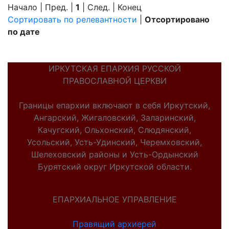
Начало | Пред. |
1
| След. | Конец
Сортировать по релевантности
|
Отсортировано
по дате
ИРКУТСКАЯ ЕПАРХИЯ РУССКОЙ
ПРАВОСЛАВНОЙ ЦЕРКВИ
Границы епархии включают в себя Иркутский,
Ангарский, Жигаловский, Заларинский,
Качугский, Ольхонский, Слюдянский,
Усольский, Усть-Удинский, Черемховский,
Шелеховский районы и Усть-Ордынский
Бурятский округ Иркутской области.
ЕПАРХИАЛЬНОЕ УПРАВЛЕНИЕ
Правящий архиерей