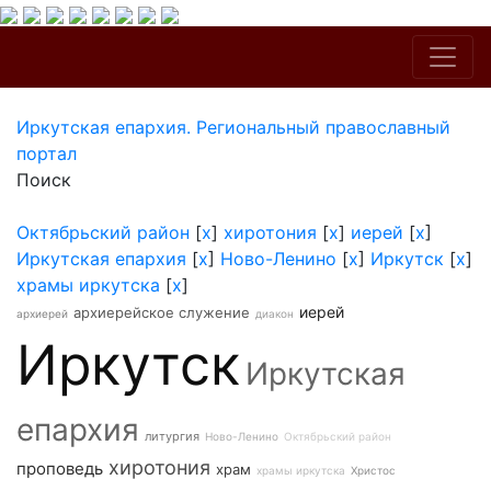
Иркутская епархия. Региональный православный
портал
Поиск
Октябрьский район
[
x
]
хиротония
[
x
]
иерей
[
x
]
Иркутская епархия
[
x
]
Ново-Ленино
[
x
]
Иркутск
[
x
]
храмы иркутска
[
x
]
иерей
архиерейское служение
архиерей
диакон
Иркутск
Иркутская
епархия
литургия
Ново-Ленино
Октябрьский район
хиротония
проповедь
храм
храмы иркутска
Христос