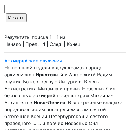
Результаты поиска 1 - 1 из 1
Начало | Пред. |
1
| След. | Конец
Арх
иерей
ские служения
На прошлой недели в двух храмах города
архиепископ
Иркутск
итй и Ангарскитй Вадим
служил Божественную Литургию. В день
Архистратига Михаила и прочих Небесных Сил
бесплотных арх
иерей
посетил храм Михаила-
Архангела в
Ново-Ленино
. В воскресенье владыка
порадовал своим посещением храм святой
блаженной Ксении Петербургской и святого
праведного ... ... и прочих Небесных Сил