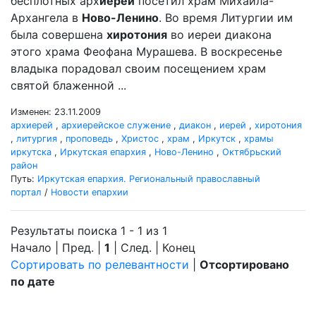
бесплотных арх
иерей
посетил храм Михаила-
Архангела в
Ново-Ленино
. Во время Литургии им
была совершена
хиротония
во иереи диакона
этого храма Феофана Мурашева. В воскресенье
владыка порадовал своим посещением храм
святой блаженной ...
Изменен: 23.11.2009
архиерей
,
архиерейское служение
,
диакон
,
иерей
,
хиротония
,
литургия
,
проповедь
,
Христос
,
храм
,
Иркутск
,
храмы
иркутска
,
Иркутская епархия
,
Ново-Ленино
,
Октябрьский
район
Путь:
Иркутская епархия. Региональный православный
портал
/
Новости епархии
Результаты поиска 1 - 1 из 1
Начало | Пред. |
1
| След. | Конец
Сортировать по релевантности
|
Отсортировано
по дате