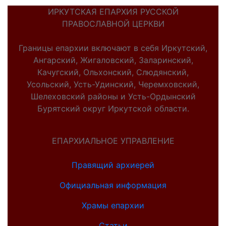
ИРКУТСКАЯ ЕПАРХИЯ РУССКОЙ
ПРАВОСЛАВНОЙ ЦЕРКВИ
Границы епархии включают в себя Иркутский,
Ангарский, Жигаловский, Заларинский,
Качугский, Ольхонский, Слюдянский,
Усольский, Усть-Удинский, Черемховский,
Шелеховский районы и Усть-Ордынский
Бурятский округ Иркутской области.
ЕПАРХИАЛЬНОЕ УПРАВЛЕНИЕ
Правящий архиерей
Официальная информация
Храмы епархии
Статьи