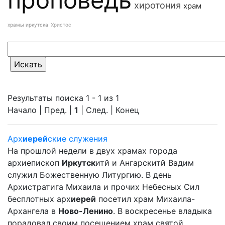
хиротония
храм
храмы иркутска
Христос
Результаты поиска 1 - 1 из 1
Начало | Пред. |
1
| След. | Конец
Арх
иерей
ские служения
На прошлой недели в двух храмах города
архиепископ
Иркутск
итй и Ангарскитй Вадим
служил Божественную Литургию. В день
Архистратига Михаила и прочих Небесных Сил
бесплотных арх
иерей
посетил храм Михаила-
Архангела в
Ново-Ленино
. В воскресенье владыка
порадовал своим посещением храм святой