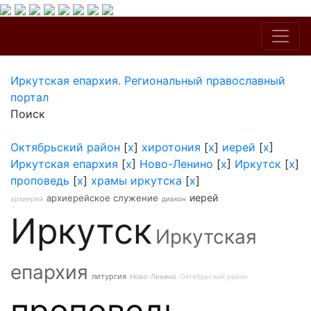
Иркутская епархия. Региональный православный
портал
Поиск
Октябрьский район
[
x
]
хиротония
[
x
]
иерей
[
x
]
Иркутская епархия
[
x
]
Ново-Ленино
[
x
]
Иркутск
[
x
]
проповедь
[
x
]
храмы иркутска
[
x
]
иерей
архиерейское служение
архиерей
диакон
Иркутск
Иркутская
епархия
литургия
Ново-Ленино
Октябрьский район
проповедь