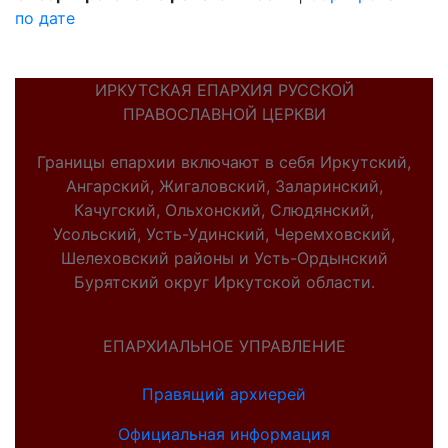
по дате
ИРКУТСКАЯ ЕПАРХИЯ РУССКОЙ
ПРАВОСЛАВНОЙ ЦЕРКВИ
Границы епархии включают в себя Иркутский,
Ангарский, Жигаловский, Заларинский,
Качугский, Ольхонский, Слюдянский,
Усольский, Усть-Удинский, Черемховский,
Шелеховский районы и Усть-Ордынский
Бурятский округ Иркутской области.
ЕПАРХИАЛЬНОЕ УПРАВЛЕНИЕ
Правящий архиерей
Официальная информация