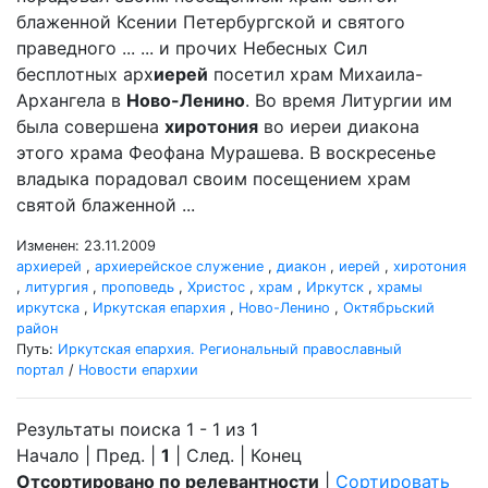
блаженной Ксении Петербургской и святого
праведного ... ... и прочих Небесных Сил
бесплотных арх
иерей
посетил храм Михаила-
Архангела в
Ново-Ленино
. Во время Литургии им
была совершена
хиротония
во иереи диакона
этого храма Феофана Мурашева. В воскресенье
владыка порадовал своим посещением храм
святой блаженной ...
Изменен: 23.11.2009
архиерей
,
архиерейское служение
,
диакон
,
иерей
,
хиротония
,
литургия
,
проповедь
,
Христос
,
храм
,
Иркутск
,
храмы
иркутска
,
Иркутская епархия
,
Ново-Ленино
,
Октябрьский
район
Путь:
Иркутская епархия. Региональный православный
портал
/
Новости епархии
Результаты поиска 1 - 1 из 1
Начало | Пред. |
1
| След. | Конец
Отсортировано по релевантности
|
Сортировать