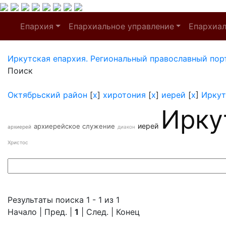
Епархия
Епархиальное управление
Епархиа
Иркутская епархия. Региональный православный пор
Поиск
Октябрьский район
[
x
]
хиротония
[
x
]
иерей
[
x
]
Иркут
Ирку
иерей
архиерейское служение
архиерей
диакон
Христос
Результаты поиска 1 - 1 из 1
Начало | Пред. |
1
| След. | Конец