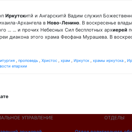
оп
Иркутск
итй и Ангарскитй Вадим служил Божественн
ихаила-Архангела в
Ново-Ленино
. В воскресенье влад
 ... ... и прочих Небесных Сил бесплотных арх
иерей
п
реи диакона этого храма Феофана Мурашева. В воскре
итургия
,
проповедь
,
Христос
,
храм
,
Иркутск
,
храмы иркутска
,
Ир
вости епархии
дате
ИАЛЬНОЕ УПРАВЛЕНИЕ
ОТДЕЛЫ
авящий архиерей
Отдел религиозного об