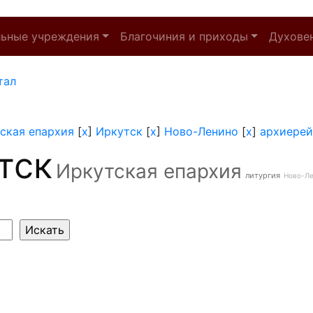
льные учреждения
Благочиния и приходы
Духове
тал
ская епархия
[
x
]
Иркутск
[
x
]
Ново-Ленино
[
x
]
архиерей
тск
Иркутская епархия
литургия
Ново-Л