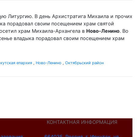
ую Литургию. В день Архистратига Михаила и прочих
ыка порадовал своим посещением храм святой
осетил храм Михаила-Архангела в
Ново-Ленино
. Во
сенье владыка порадовал своим посещением храм
кутская епархия
,
Ново-Ленино
,
Октябрьский район
КОНТАКТНАЯ ИНФОРМАЦИЯ
разования
664035, Россия, г. Иркутск, ул.