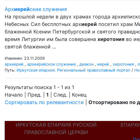
Арх
иерей
ские служения
На прошлой недели в двух храмах города архиеписк
Небесных Сил бесплотных арх
иерей
посетил храм М
блаженной Ксении Петербургской и святого праведного
время Литургии им была совершена
хиротония
во ие
святой блаженной ...
Изменен: 23.11.2009
архиерей
,
архиерейское служение
,
диакон
,
иерей
,
хиротония
,
л
Путь:
Иркутская епархия. Региональный православный портал
/
Но
Результаты поиска 1 - 1 из 1
Начало | Пред. |
1
| След. | Конец
Сортировать по релевантности
|
Отсортировано по 
ИРКУТСКАЯ ЕПАРХИЯ РУССКОЙ
ЕПАРХ
ПРАВОСЛАВНОЙ ЦЕРКВИ
Пр