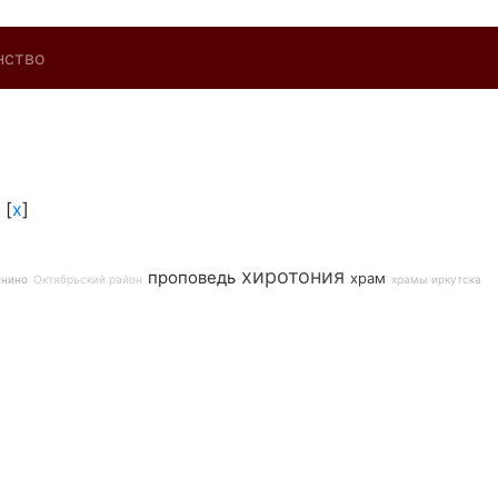
нство
[
x
]
хиротония
проповедь
храм
енино
Октябрьский район
храмы иркутска