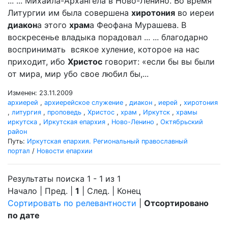
... ... Михаила-Архангела в Ново-Ленино. Во время
Литургии им была совершена
хиротония
во иереи
диакон
а этого
храм
а Феофана Мурашева. В
воскресенье владыка порадовал ... ... благодарно
воспринимать всякое хуление, которое на нас
приходит, ибо
Христос
говорит: «если бы вы были
от мира, мир убо свое любил бы,...
Изменен: 23.11.2009
архиерей
,
архиерейское служение
,
диакон
,
иерей
,
хиротония
,
литургия
,
проповедь
,
Христос
,
храм
,
Иркутск
,
храмы
иркутска
,
Иркутская епархия
,
Ново-Ленино
,
Октябрьский
район
Путь:
Иркутская епархия. Региональный православный
портал
/
Новости епархии
Результаты поиска 1 - 1 из 1
Начало | Пред. |
1
| След. | Конец
Сортировать по релевантности
|
Отсортировано
по дате