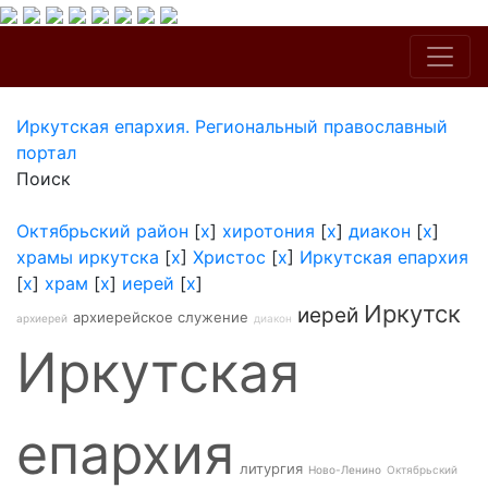
Иркутская епархия. Региональный православный
портал
Поиск
Октябрьский район
[
x
]
хиротония
[
x
]
диакон
[
x
]
храмы иркутска
[
x
]
Христос
[
x
]
Иркутская епархия
[
x
]
храм
[
x
]
иерей
[
x
]
Иркутск
иерей
архиерейское служение
архиерей
диакон
Иркутская
епархия
литургия
Ново-Ленино
Октябрьский