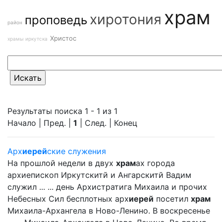
храм
хиротония
проповедь
район
Христос
храмы иркутска
Результаты поиска 1 - 1 из 1
Начало | Пред. |
1
| След. | Конец
Арх
иерей
ские служения
На прошлой недели в двух
храм
ах города
архиепископ Иркутскитй и Ангарскитй Вадим
служил ... ... день Архистратига Михаила и прочих
Небесных Сил бесплотных арх
иерей
посетил
храм
Михаила-Архангела в Ново-Ленино. В воскресенье