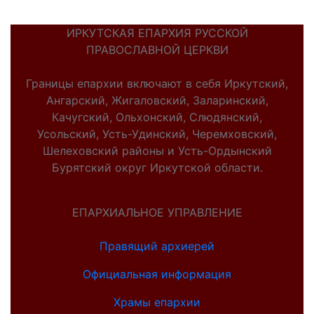
ИРКУТСКАЯ ЕПАРХИЯ РУССКОЙ
ПРАВОСЛАВНОЙ ЦЕРКВИ
Границы епархии включают в себя Иркутский,
Ангарский, Жигаловский, Заларинский,
Качугский, Ольхонский, Слюдянский,
Усольский, Усть-Удинский, Черемховский,
Шелеховский районы и Усть-Ордынский
Бурятский округ Иркутской области.
ЕПАРХИАЛЬНОЕ УПРАВЛЕНИЕ
Правящий архиерей
Официальная информация
Храмы епархии