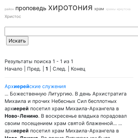
хиротония
проповедь
храм
район
храмы иркутска
Христос
Результаты поиска 1 - 1 из 1
Начало | Пред. |
1
| След. | Конец
Арх
иерей
ские служения
... Божественную Литургию. В день Архистратига
Михаила и прочих Небесных Сил бесплотных
арх
иерей
посетил храм Михаила-Архангела в
Ново-Ленино
. В воскресенье владыка порадовал
своим посещением храм святой блаженной... ...
арх
иерей
посетил храм Михаила-Архангела в