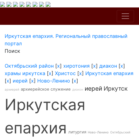
Иркутская епархия. Региональный православный
портал
Поиск
Октябрьский район
[
x
]
хиротония
[
x
]
диакон
[
x
]
храмы иркутска
[
x
]
Христос
[
x
]
Иркутская епархия
[
x
]
иерей
[
x
]
Ново-Ленино
[
x
]
иерей
Иркутск
архиерейское служение
архиерей
диакон
Иркутская
епархия
литургия
Ново-Ленино
Октябрьский