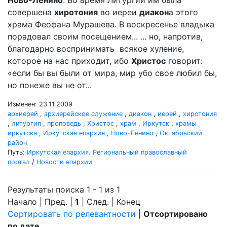
Ново-Ленино
. Во время Литургии им была
совершена
хиротония
во иереи
диакон
а этого
храма Феофана Мурашева. В воскресенье владыка
порадовал своим посещением... ... но, напротив,
благодарно воспринимать всякое хуление,
которое на нас приходит, ибо
Христос
говорит:
«если бы вы были от мира, мир убо свое любил бы,
но понеже вы не от...
Изменен: 23.11.2009
архиерей
,
архиерейское служение
,
диакон
,
иерей
,
хиротония
,
литургия
,
проповедь
,
Христос
,
храм
,
Иркутск
,
храмы
иркутска
,
Иркутская епархия
,
Ново-Ленино
,
Октябрьский
район
Путь:
Иркутская епархия. Региональный православный
портал
/
Новости епархии
Результаты поиска 1 - 1 из 1
Начало | Пред. |
1
| След. | Конец
Сортировать по релевантности
|
Отсортировано
по дате