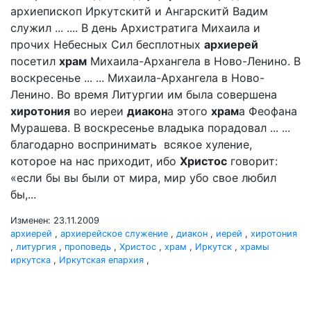
архиепископ Иркутскитй и Ангарскитй Вадим
служил ... .... В день Архистратига Михаила и
прочих Небесных Сил бесплотных
архиерей
посетил
храм
Михаила-Архангела в Ново-Ленино. В
воскресенье ... ... Михаила-Архангела в Ново-
Ленино. Во время Литургии им была совершена
хиротония
во иереи
диакон
а этого
храм
а Феофана
Мурашева. В воскресенье владыка порадовал ... ...
благодарно воспринимать всякое хуление,
которое на нас приходит, ибо
Христос
говорит:
«если бы вы были от мира, мир убо свое любил
бы,...
Изменен: 23.11.2009
архиерей
,
архиерейское служение
,
диакон
,
иерей
,
хиротония
,
литургия
,
проповедь
,
Христос
,
храм
,
Иркутск
,
храмы
иркутска
,
Иркутская епархия
,