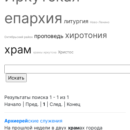
епархия
литургия
Ново-Ленино
хиротония
проповедь
Октябрьский район
храм
Христос
храмы иркутска
Результаты поиска 1 - 1 из 1
Начало | Пред. |
1
| След. | Конец
Архиерей
ские служения
На прошлой недели в двух
храм
ах города