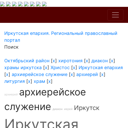
Иркутская епархия. Региональный православный
портал
Поиск
Октябрьский район
[
x
]
хиротония
[
x
]
диакон
[
x
]
храмы иркутска
[
x
]
Христос
[
x
]
Иркутская епархия
[
x
]
архиерейское служение
[
x
]
архиерей
[
x
]
литургия
[
x
]
храм
[
x
]
архиерейское
архиерей
служение
Иркутск
диакон
иерей
Иркутская