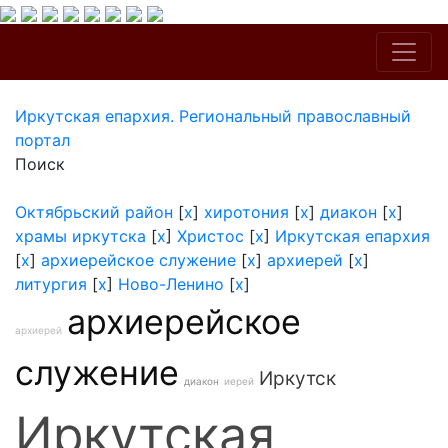
Иркутская епархия. Региональный православный
портал
Поиск
Октябрьский район
[
x
]
хиротония
[
x
]
диакон
[
x
]
храмы иркутска
[
x
]
Христос
[
x
]
Иркутская епархия
[
x
]
архиерейское служение
[
x
]
архиерей
[
x
]
литургия
[
x
]
Ново-Ленино
[
x
]
архиерейское
архиерей
служение
Иркутск
диакон
иерей
Иркутская