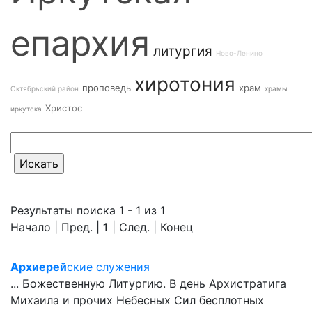
епархия
литургия
Ново-Ленино
хиротония
проповедь
храм
Октябрьский район
храмы
Христос
иркутска
Результаты поиска 1 - 1 из 1
Начало | Пред. |
1
| След. | Конец
Архиерей
ские служения
... Божественную Литургию. В день Архистратига
Михаила и прочих Небесных Сил бесплотных