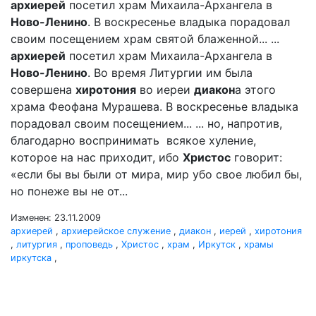
архиерей
посетил храм Михаила-Архангела в
Ново-Ленино
. В воскресенье владыка порадовал
своим посещением храм святой блаженной... ...
архиерей
посетил храм Михаила-Архангела в
Ново-Ленино
. Во время Литургии им была
совершена
хиротония
во иереи
диакон
а этого
храма Феофана Мурашева. В воскресенье владыка
порадовал своим посещением... ... но, напротив,
благодарно воспринимать всякое хуление,
которое на нас приходит, ибо
Христос
говорит:
«если бы вы были от мира, мир убо свое любил бы,
но понеже вы не от...
Изменен: 23.11.2009
архиерей
,
архиерейское служение
,
диакон
,
иерей
,
хиротония
,
литургия
,
проповедь
,
Христос
,
храм
,
Иркутск
,
храмы
иркутска
,