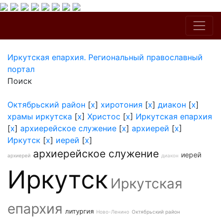
Иркутская епархия. Региональный православный
портал
Поиск
Октябрьский район
[
x
]
хиротония
[
x
]
диакон
[
x
]
храмы иркутска
[
x
]
Христос
[
x
]
Иркутская епархия
[
x
]
архиерейское служение
[
x
]
архиерей
[
x
]
Иркутск
[
x
]
иерей
[
x
]
архиерейское служение
иерей
архиерей
диакон
Иркутск
Иркутская
епархия
литургия
Ново-Ленино
Октябрьский район