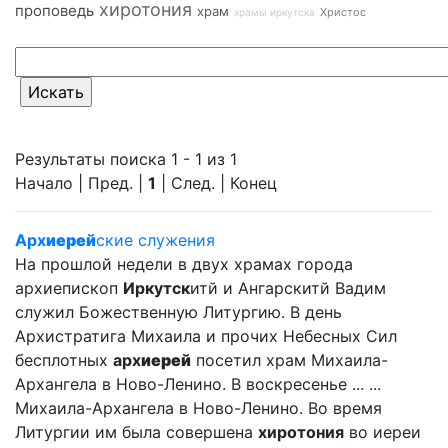
хиротония
проповедь
храм
Христос
храмы иркутска
Результаты поиска 1 - 1 из 1
Начало | Пред. |
1
| След. | Конец
Арх
иерей
ские служения
На прошлой недели в двух храмах города
архиепископ
Иркутск
итй и Ангарскитй Вадим
служил Божественную Литургию. В день
Архистратига Михаила и прочих Небесных Сил
бесплотных
арх
иерей
посетил храм Михаила-
Архангела в Ново-Ленино. В воскресенье ... ...
Михаила-Архангела в Ново-Ленино. Во время
Литургии им была совершена
хиротония
во иереи