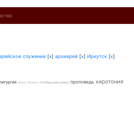
нство
ерейское служение
[
x
]
архиерей
[
x
]
Иркутск
[
x
]
хиротония
проповедь
литургия
Ново-Ленино
Октябрьский район