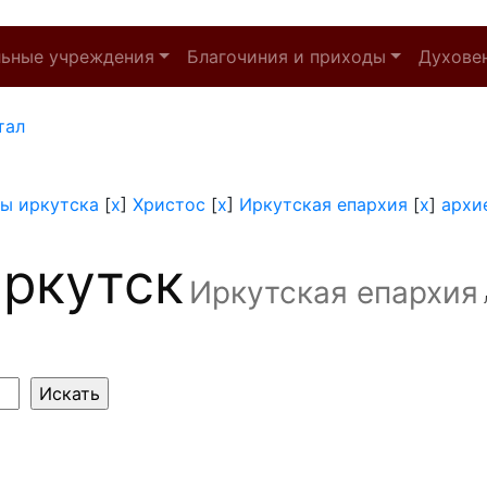
льные учреждения
Благочиния и приходы
Духове
тал
ы иркутска
[
x
]
Христос
[
x
]
Иркутская епархия
[
x
]
архи
ркутск
Иркутская епархия