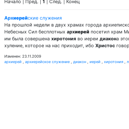
Начало | Пред. |
1
| След. | Конец
Арх
иерей
ские служения
На прошлой недели в двух храмах города архиеписк
Небесных Сил бесплотных
арх
иерей
посетил храм Мих
им была совершена
хиротония
во иереи
диакон
а это
хуление, которое на нас приходит, ибо
Христос
говор
Изменен: 23.11.2009
архиерей
,
архиерейское служение
,
диакон
,
иерей
,
хиротония
,
л