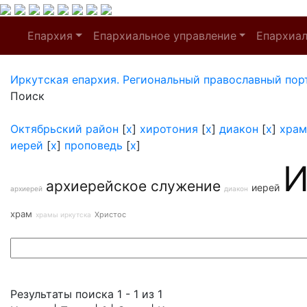
Епархия
Епархиальное управление
Епархиа
Иркутская епархия. Региональный православный пор
Поиск
Октябрьский район
[
x
]
хиротония
[
x
]
диакон
[
x
]
храм
иерей
[
x
]
проповедь
[
x
]
И
архиерейское служение
иерей
архиерей
диакон
храм
Христос
храмы иркутска
Результаты поиска 1 - 1 из 1