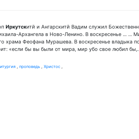
оп
Иркутск
итй и Ангарскитй Вадим служил Божественн
аила-Архангела в Ново-Ленино. В воскресенье ... ... 
го храма Феофана Мурашева. В воскресенье владыка пор
ит: «если бы вы были от мира, мир убо свое любил бы,..
итургия
,
проповедь
,
Христос
,