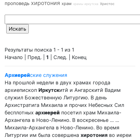
хиротония
проповедь
храм
Христос
храмы иркутска
Результаты поиска 1 - 1 из 1
Начало | Пред. |
1
| След. | Конец
Арх
иерей
ские служения
На прошлой недели в двух храмах города
архиепископ
Иркутск
итй и Ангарскитй Вадим
служил Божественную Литургию. В день
Архистратига Михаила и прочих Небесных Сил
бесплотных
арх
иерей
посетил храм Михаила-
Архангела в Ново-Ленино. В воскресенье ... ...
Михаила-Архангела в Ново-Ленино. Во время
Литургии им была совершена
хиротония
во иереи