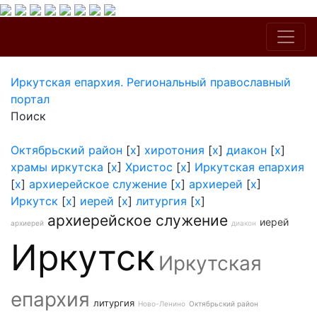
Иркутская епархия. Региональный православный
портал
Поиск
Октябрьский район
[
x
]
хиротония
[
x
]
диакон
[
x
]
храмы иркутска
[
x
]
Христос
[
x
]
Иркутская епархия
[
x
]
архиерейское служение
[
x
]
архиерей
[
x
]
Иркутск
[
x
]
иерей
[
x
]
литургия
[
x
]
архиерейское служение
иерей
архиерей
диакон
Иркутск
Иркутская
епархия
литургия
Ново-Ленино
Октябрьский район