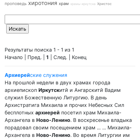
хиротония
проповедь
храм
Христос
храмы иркутска
Результаты поиска 1 - 1 из 1
Начало | Пред. |
1
| След. | Конец
Архиерей
ские служения
На прошлой недели в двух храмах города
архиепископ
Иркутск
итй и Ангарскитй Вадим
служил Божественную Литургию. В день
Архистратига Михаила и прочих Небесных Сил
бесплотных
архиерей
посетил храм Михаила-
Архангела в
Ново-Ленино
. В воскресенье владыка
порадовал своим посещением храм ... ... Михаила-
Архангела в
Ново-Ленино
. Во время Литургии им