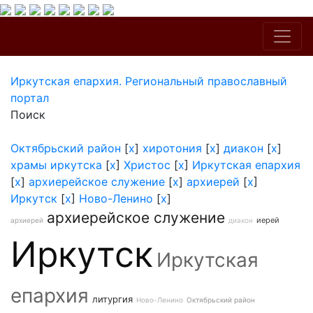
Иркутская епархия. Региональный православный
портал
Поиск
Октябрьский район
[
x
]
хиротония
[
x
]
диакон
[
x
]
храмы иркутска
[
x
]
Христос
[
x
]
Иркутская епархия
[
x
]
архиерейское служение
[
x
]
архиерей
[
x
]
Иркутск
[
x
]
Ново-Ленино
[
x
]
архиерейское служение
иерей
архиерей
диакон
Иркутск
Иркутская
епархия
литургия
Ново-Ленино
Октябрьский район