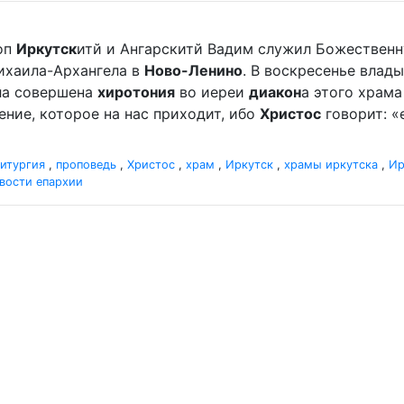
оп
Иркутск
итй и Ангарскитй Вадим служил Божественн
ихаила-Архангела в
Ново-Ленино
. В воскресенье влады
ыла совершена
хиротония
во иереи
диакон
а этого храм
ление, которое на нас приходит, ибо
Христос
говорит: «
итургия
,
проповедь
,
Христос
,
храм
,
Иркутск
,
храмы иркутска
,
Ир
вости епархии