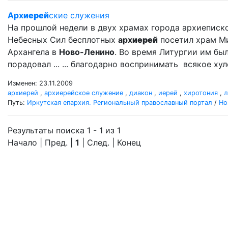
Арх
иерей
ские служения
На прошлой недели в двух храмах города архиеписк
Небесных Сил бесплотных
арх
иерей
посетил храм М
Архангела в
Ново-Ленино
. Во время Литургии им б
порадовал ... ... благодарно воспринимать всякое ху
Изменен: 23.11.2009
архиерей
,
архиерейское служение
,
диакон
,
иерей
,
хиротония
,
л
Путь:
Иркутская епархия. Региональный православный портал
/
Но
Результаты поиска 1 - 1 из 1
Начало | Пред. |
1
| След. | Конец