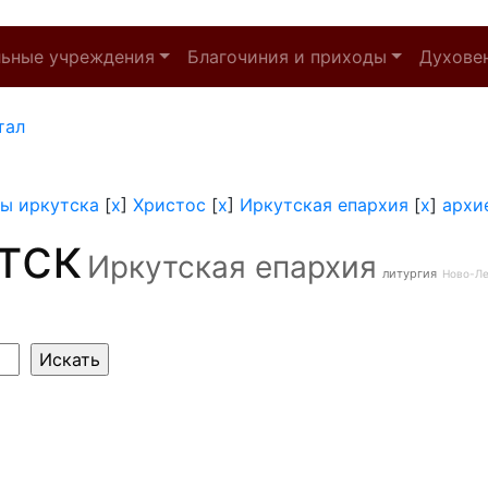
льные учреждения
Благочиния и приходы
Духове
тал
ы иркутска
[
x
]
Христос
[
x
]
Иркутская епархия
[
x
]
архи
тск
Иркутская епархия
литургия
Ново-Л