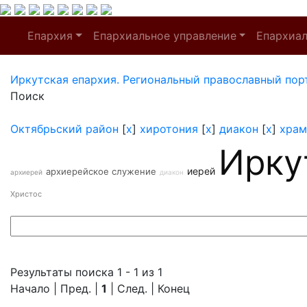
Епархия
Епархиальное управление
Епархиа
Иркутская епархия. Региональный православный пор
Поиск
Октябрьский район
[
x
]
хиротония
[
x
]
диакон
[
x
]
храм
Ирку
иерей
архиерейское служение
архиерей
диакон
Христос
Результаты поиска 1 - 1 из 1
Начало | Пред. |
1
| След. | Конец