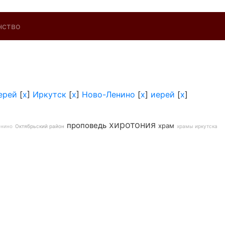
нство
ерей
[
x
]
Иркутск
[
x
]
Ново-Ленино
[
x
]
иерей
[
x
]
хиротония
проповедь
храм
енино
Октябрьский район
храмы иркутска