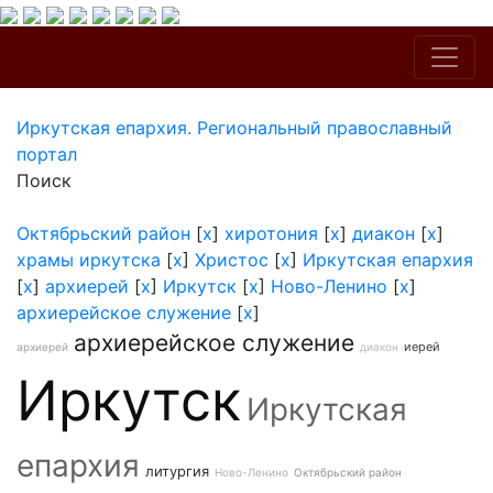
Иркутская епархия. Региональный православный
портал
Поиск
Октябрьский район
[
x
]
хиротония
[
x
]
диакон
[
x
]
храмы иркутска
[
x
]
Христос
[
x
]
Иркутская епархия
[
x
]
архиерей
[
x
]
Иркутск
[
x
]
Ново-Ленино
[
x
]
архиерейское служение
[
x
]
архиерейское служение
иерей
архиерей
диакон
Иркутск
Иркутская
епархия
литургия
Ново-Ленино
Октябрьский район