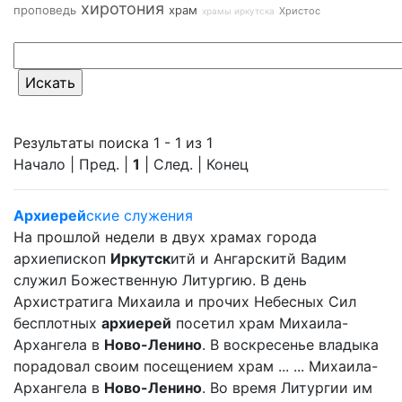
хиротония
проповедь
храм
Христос
храмы иркутска
Результаты поиска 1 - 1 из 1
Начало | Пред. |
1
| След. | Конец
Архиерей
ские служения
На прошлой недели в двух храмах города
архиепископ
Иркутск
итй и Ангарскитй Вадим
служил Божественную Литургию. В день
Архистратига Михаила и прочих Небесных Сил
бесплотных
архиерей
посетил храм Михаила-
Архангела в
Ново-Ленино
. В воскресенье владыка
порадовал своим посещением храм ... ... Михаила-
Архангела в
Ново-Ленино
. Во время Литургии им