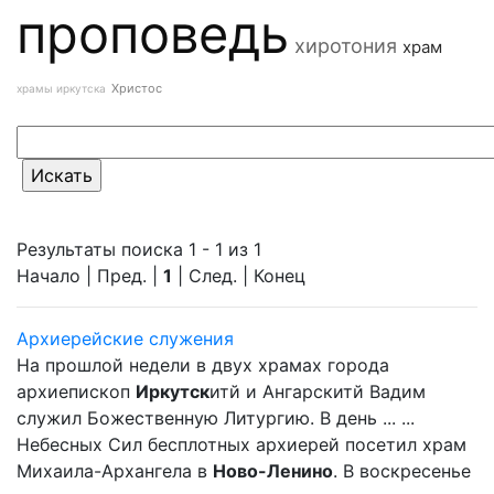
проповедь
хиротония
храм
Христос
храмы иркутска
Результаты поиска 1 - 1 из 1
Начало | Пред. |
1
| След. | Конец
Архиерейские служения
На прошлой недели в двух храмах города
архиепископ
Иркутск
итй и Ангарскитй Вадим
служил Божественную Литургию. В день ... ...
Небесных Сил бесплотных архиерей посетил храм
Михаила-Архангела в
Ново-Ленино
. В воскресенье