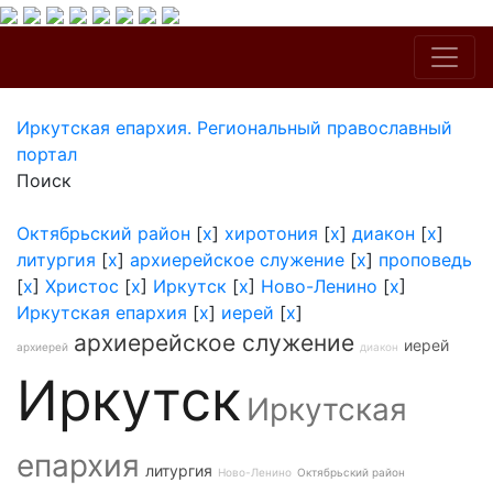
Иркутская епархия. Региональный православный
портал
Поиск
Октябрьский район
[
x
]
хиротония
[
x
]
диакон
[
x
]
литургия
[
x
]
архиерейское служение
[
x
]
проповедь
[
x
]
Христос
[
x
]
Иркутск
[
x
]
Ново-Ленино
[
x
]
Иркутская епархия
[
x
]
иерей
[
x
]
архиерейское служение
иерей
архиерей
диакон
Иркутск
Иркутская
епархия
литургия
Ново-Ленино
Октябрьский район