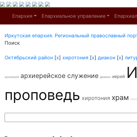
Епархия
Епархиальное управление
Епархиа
Иркутская епархия. Региональный православный пор
Поиск
Октябрьский район
[
x
]
хиротония
[
x
]
диакон
[
x
]
литу
И
архиерейское служение
иерей
архиерей
диакон
проповедь
храм
хиротония
хра