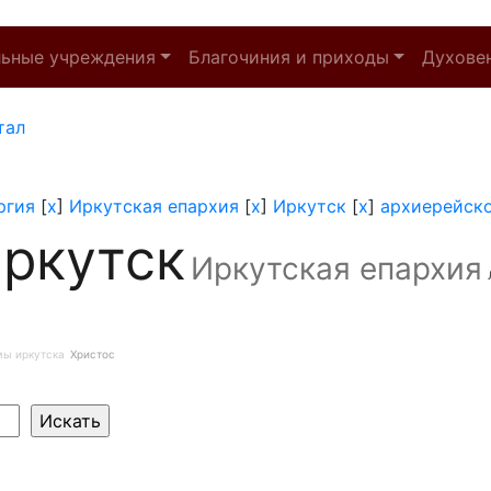
льные учреждения
Благочиния и приходы
Духове
тал
ргия
[
x
]
Иркутская епархия
[
x
]
Иркутск
[
x
]
архиерейск
ркутск
Иркутская епархия
мы иркутска
Христос