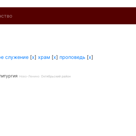
нство
ое служение
[
x
]
храм
[
x
]
проповедь
[
x
]
литургия
Ново-Ленино
Октябрьский район