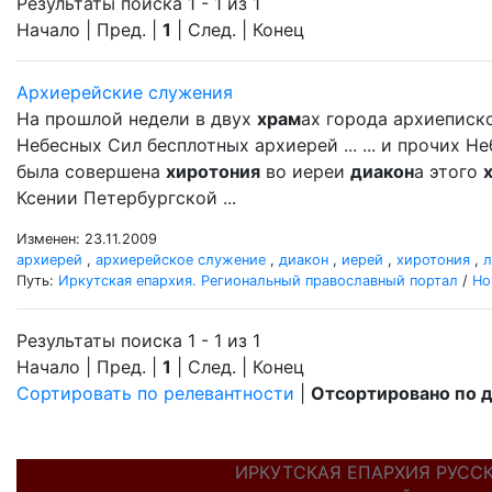
Результаты поиска 1 - 1 из 1
Начало | Пред. |
1
| След. | Конец
Архиерейские служения
На прошлой недели в двух
храм
ах города архиеписк
Небесных Сил бесплотных архиерей ... ... и прочих 
была совершена
хиротония
во иереи
диакон
а этого
Ксении Петербургской ...
Изменен: 23.11.2009
архиерей
,
архиерейское служение
,
диакон
,
иерей
,
хиротония
,
л
Путь:
Иркутская епархия. Региональный православный портал
/
Но
Результаты поиска 1 - 1 из 1
Начало | Пред. |
1
| След. | Конец
Сортировать по релевантности
|
Отсортировано по 
ИРКУТСКАЯ ЕПАРХИЯ РУСС