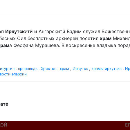
оп
Иркутск
итй и Ангарскитй Вадим служил Божественн
Небесных Сил бесплотных архиерей посетил
храм
Михаила
храм
а Феофана Мурашева. В воскресенье владыка пор
итургия
,
проповедь
,
Христос
,
храм
,
Иркутск
,
храмы иркутска
,
Ир
вости епархии
дате
КОЙ
Е