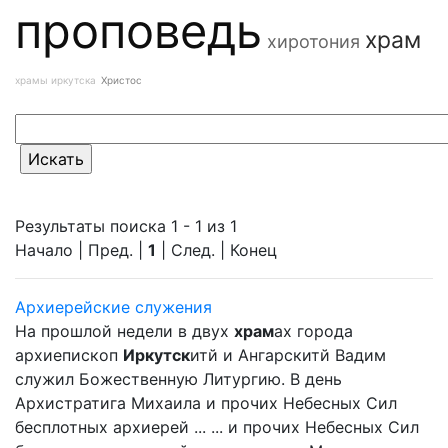
проповедь
храм
хиротония
храмы иркутска
Христос
Результаты поиска 1 - 1 из 1
Начало | Пред. |
1
| След. | Конец
Архиерейские служения
На прошлой недели в двух
храм
ах города
архиепископ
Иркутск
итй и Ангарскитй Вадим
служил Божественную Литургию. В день
Архистратига Михаила и прочих Небесных Сил
бесплотных архиерей ... ... и прочих Небесных Сил