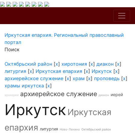
Иркутская епархия. Региональный православный
портал
Поиск
Октябрьский район
[
x
]
хиротония
[
x
]
диакон
[
x
]
литургия
[
x
]
Иркутская епархия
[
x
]
Иркутск
[
x
]
архиерейское служение
[
x
]
храм
[
x
]
проповедь
[
x
]
храмы иркутска
[
x
]
архиерейское служение
иерей
архиерей
диакон
Иркутск
Иркутская
епархия
литургия
Ново-Ленино
Октябрьский район