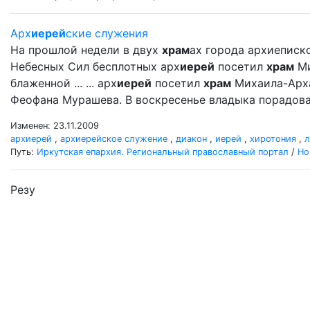
Арх
иерей
ские служения
На прошлой недели в двух
храм
ах города архиеписк
Небесных Сил бесплотных арх
иерей
посетил
храм
Ми
блаженной ... ... арх
иерей
посетил
храм
Михаила-Арх
Феофана Мурашева. В воскресенье владыка порадова
Изменен: 23.11.2009
архиерей
,
архиерейское служение
,
диакон
,
иерей
,
хиротония
,
л
Путь:
Иркутская епархия. Региональный православный портал
/
Но
Резу