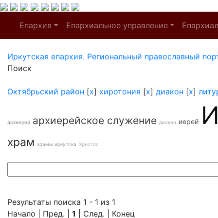
Епархия
Епархиальное управление
Епархиа
Иркутская епархия. Региональный православный пор
Поиск
Октябрьский район
[
x
]
хиротония
[
x
]
диакон
[
x
]
литу
И
архиерейское служение
иерей
архиерей
диакон
храм
храмы иркутска
Христос
Результаты поиска 1 - 1 из 1
Начало | Пред. |
1
| След. | Конец