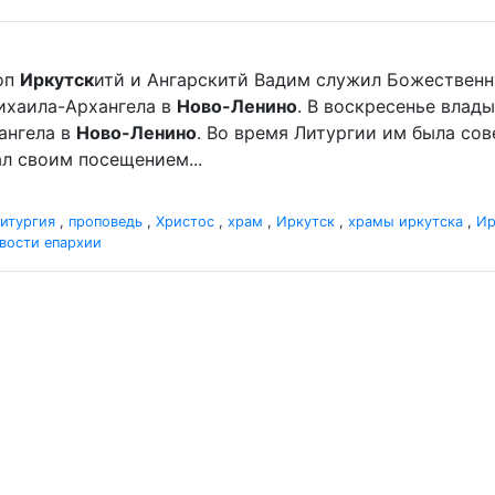
оп
Иркутск
итй и Ангарскитй Вадим служил Божественн
хаила-Архангела в
Ново-Ленино
. В воскресенье вла
ангела в
Ново-Ленино
. Во время Литургии им была со
л своим посещением...
итургия
,
проповедь
,
Христос
,
храм
,
Иркутск
,
храмы иркутска
,
Ир
вости епархии