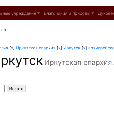
льные учреждения
Благочиния и приходы
Духове
тал
ргия
[
x
]
Иркутская епархия
[
x
]
Иркутск
[
x
]
архиерейск
ркутск
Иркутская епархия