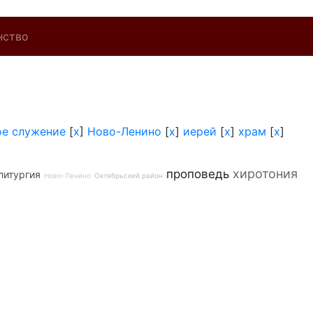
нство
ое служение
[
x
]
Ново-Ленино
[
x
]
иерей
[
x
]
храм
[
x
]
хиротония
проповедь
литургия
Ново-Ленино
Октябрьский район