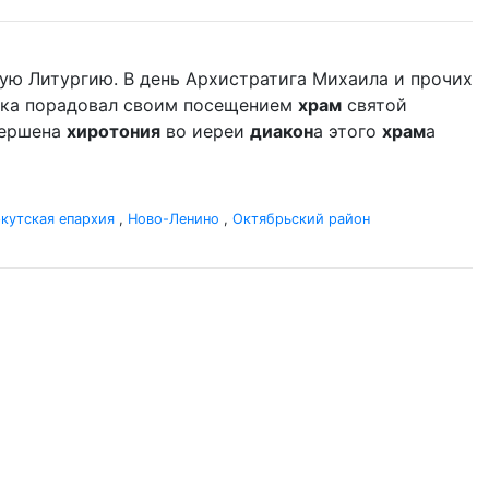
ую Литургию. В день Архистратига Михаила и прочих
дыка порадовал своим посещением
храм
святой
вершена
хиротония
во иереи
диакон
а этого
храм
а
кутская епархия
,
Ново-Ленино
,
Октябрьский район