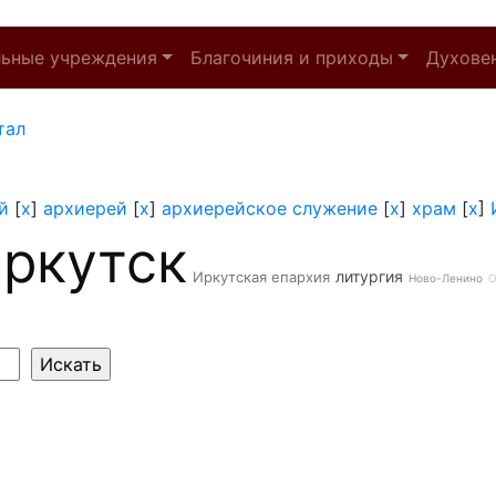
льные учреждения
Благочиния и приходы
Духове
тал
й
[
x
]
архиерей
[
x
]
архиерейское служение
[
x
]
храм
[
x
]
ркутск
литургия
Иркутская епархия
Ново-Ленино
О