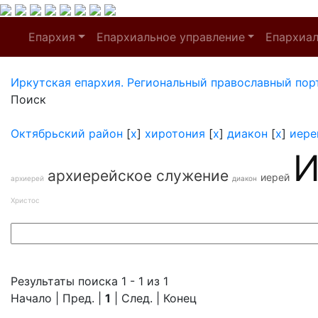
Епархия
Епархиальное управление
Епархиа
Иркутская епархия. Региональный православный пор
Поиск
Октябрьский район
[
x
]
хиротония
[
x
]
диакон
[
x
]
иере
И
архиерейское служение
иерей
архиерей
диакон
Христос
Результаты поиска 1 - 1 из 1
Начало | Пред. |
1
| След. | Конец