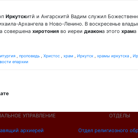
оп
Иркутск
итй и Ангарскитй Вадим служил Божественн
хаила-Архангела в Ново-Ленино. В воскресенье владыка 
ла совершена
хиротония
во иереи
диакон
а этого
храм
а
итургия
,
проповедь
,
Христос
,
храм
,
Иркутск
,
храмы иркутска
,
Ир
вости епархии
дате
ИАЛЬНОЕ УПРАВЛЕНИЕ
ОТДЕЛЫ
авящий архиерей
Отдел религиозного об