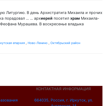
ую Литургию. В день Архистратига Михаила и прочих
порадовал ... ... арх
иерей
посетил
храм
Михаила-
 Феофана Мурашева. В воскресенье владыка
кутская епархия
,
Ново-Ленино
,
Октябрьский район
КОНТАКТНАЯ ИНФОРМАЦИЯ
разования
664035, Россия, г. Иркутск, ул.
Ангарская, 14