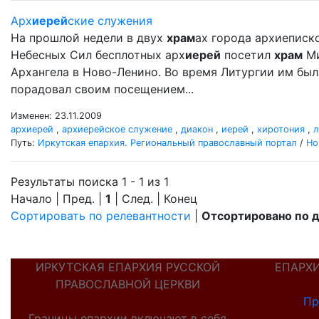
Арх
иерей
ские служения
На прошлой недели в двух
храм
ах города архиеписк
Небесных Сил бесплотных арх
иерей
посетил
храм
Ми
Архангела в Ново-Ленино. Во время Литургии им бы
порадовал своим посещением...
Изменен: 23.11.2009
архиерей
,
архиерейское служение
,
диакон
,
иерей
,
хиротония
,
л
Путь:
Иркутская епархия. Региональный православный портал
/
Но
Результаты поиска 1 - 1 из 1
Начало | Пред. |
1
| След. | Конец
Сортировать по релевантности
|
Отсортировано по 
ИРКУТСКАЯ ЕПАРХИЯ РУССКОЙ
ЕПАРХ
ПРАВОСЛАВНОЙ ЦЕРКВИ
Пр
Границы епархии включают в себя