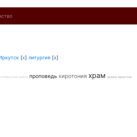
нство
Иркутск
[
x
]
литургия
[
x
]
храм
хиротония
проповедь
ктябрьский район
храмы иркутска