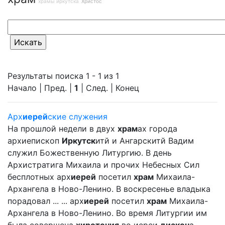
храмы иркутска
Христос
Результаты поиска 1 - 1 из 1
Начало | Пред. |
1
| След. | Конец
Арх
иерей
ские служения
На прошлой недели в двух
храм
ах города
архиепископ
Иркутск
итй и Ангарскитй Вадим
служил Божественную Литургию. В день
Архистратига Михаила и прочих Небесных Сил
бесплотных арх
иерей
посетил
храм
Михаила-
Архангела в Ново-Ленино. В воскресенье владыка
порадовал ... ... арх
иерей
посетил
храм
Михаила-
Архангела в Ново-Ленино. Во время Литургии им