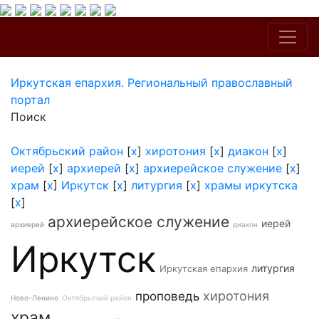
Иркутская епархия. Региональный православный
портал
Поиск
Октябрьский район
[
x
]
хиротония
[
x
]
диакон
[
x
]
иерей
[
x
]
архиерей
[
x
]
архиерейское служение
[
x
]
храм
[
x
]
Иркутск
[
x
]
литургия
[
x
]
храмы иркутска
[
x
]
архиерейское служение
иерей
архиерей
диакон
Иркутск
литургия
Иркутская епархия
хиротония
проповедь
Ново-Ленино
Октябрьский район
храм