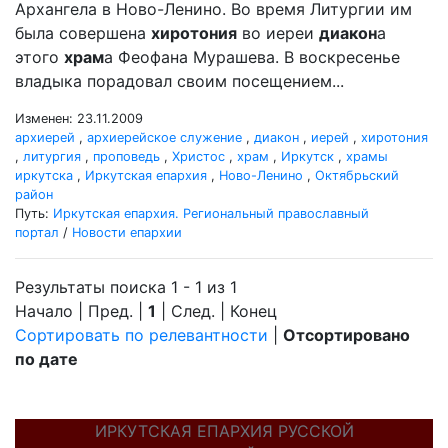
Архангела в Ново-Ленино. Во время Литургии им
была совершена
хиротония
во иереи
диакон
а
этого
храм
а Феофана Мурашева. В воскресенье
владыка порадовал своим посещением...
Изменен: 23.11.2009
архиерей
,
архиерейское служение
,
диакон
,
иерей
,
хиротония
,
литургия
,
проповедь
,
Христос
,
храм
,
Иркутск
,
храмы
иркутска
,
Иркутская епархия
,
Ново-Ленино
,
Октябрьский
район
Путь:
Иркутская епархия. Региональный православный
портал
/
Новости епархии
Результаты поиска 1 - 1 из 1
Начало | Пред. |
1
| След. | Конец
Сортировать по релевантности
|
Отсортировано
по дате
ИРКУТСКАЯ ЕПАРХИЯ РУССКОЙ