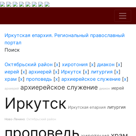
Иркутская епархия. Региональный православный
портал
Поиск
Октябрьский район
[
x
]
хиротония
[
x
]
диакон
[
x
]
иерей
[
x
]
архиерей
[
x
]
Иркутск
[
x
]
литургия
[
x
]
храм
[
x
]
проповедь
[
x
]
архиерейское служение
[
x
]
архиерейское служение
иерей
архиерей
диакон
Иркутск
литургия
Иркутская епархия
Ново-Ленино
Октябрьский район
проповедь
храм
хиротония