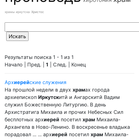
храмы иркутска
Христос
Результаты поиска 1 - 1 из 1
Начало | Пред. |
1
| След. | Конец
Арх
иерей
ские служения
На прошлой недели в двух
храм
ах города
архиепископ
Иркутск
итй и Ангарскитй Вадим
служил Божественную Литургию. В день
Архистратига Михаила и прочих Небесных Сил
бесплотных арх
иерей
посетил
храм
Михаила-
Архангела в Ново-Ленино. В воскресенье владыка
порадовал ... ... арх
иерей
посетил
храм
Михаила-