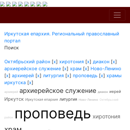
Иркутская епархия. Региональный православный
портал
Поиск
Октябрьский район
[
x
]
хиротония
[
x
]
диакон
[
x
]
архиерейское служение
[
x
]
храм
[
x
]
Ново-Ленино
[
x
]
архиерей
[
x
]
литургия
[
x
]
проповедь
[
x
]
храмы
иркутска
[
x
]
архиерейское служение
иерей
архиерей
диакон
Иркутск
литургия
Иркутская епархия
Ново-Ленино
Октябрьский
проповедь
хиротония
район
храм