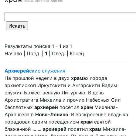
храмы иркутска
Христос
Результаты поиска 1 - 1 из 1
Начало | Пред. |
1
| След. | Конец
Архиерей
ские служения
На прошлой недели в двух
храм
ах города
архиепископ Иркутскитй и Ангарскитй Вадим
служил Божественную Литургию. В день
Архистратига Михаила и прочих Небесных Сил
бесплотных
архиерей
посетил
храм
Михаила-
Архангела в
Ново-Ленино
. В воскресенье владыка
порадовал своим посещением
храм
святой
блаженной ... ...
архиерей
посетил
храм
Михаила-