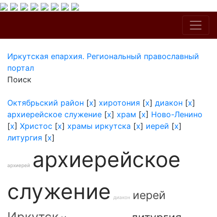
Иркутская епархия. Региональный православный
портал
Поиск
Октябрьский район
[
x
]
хиротония
[
x
]
диакон
[
x
]
архиерейское служение
[
x
]
храм
[
x
]
Ново-Ленино
[
x
]
Христос
[
x
]
храмы иркутска
[
x
]
иерей
[
x
]
литургия
[
x
]
архиерейское
архиерей
служение
иерей
диакон
Иркутск