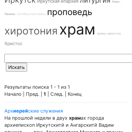
литургия
Иркутская епархия
Ново-
проповедь
Ленино
Октябрьский район
храм
хиротония
храмы иркутска
Христос
Результаты поиска 1 - 1 из 1
Начало | Пред. |
1
| След. | Конец
Арх
иерей
ские служения
На прошлой недели в двух
храм
ах города
архиепископ Иркутскитй и Ангарскитй Вадим