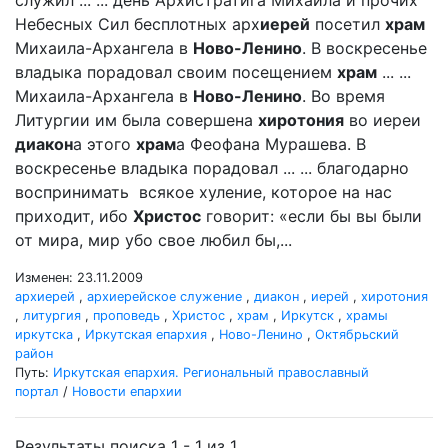
служил ... ... день Архистратига Михаила и прочих
Небесных Сил бесплотных арх
иерей
посетил
храм
Михаила-Архангела в
Ново-Ленино
. В воскресенье
владыка порадовал своим посещением
храм
... ...
Михаила-Архангела в
Ново-Ленино
. Во время
Литургии им была совершена
хиротония
во иереи
диакон
а этого
храм
а Феофана Мурашева. В
воскресенье владыка порадовал ... ... благодарно
воспринимать всякое хуление, которое на нас
приходит, ибо
Христос
говорит: «если бы вы были
от мира, мир убо свое любил бы,...
Изменен: 23.11.2009
архиерей
,
архиерейское служение
,
диакон
,
иерей
,
хиротония
,
литургия
,
проповедь
,
Христос
,
храм
,
Иркутск
,
храмы
иркутска
,
Иркутская епархия
,
Ново-Ленино
,
Октябрьский
район
Путь:
Иркутская епархия. Региональный православный
портал
/
Новости епархии
Результаты поиска 1 - 1 из 1