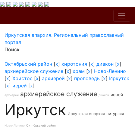
Иркутская епархия. Региональный православный
портал
Поиск
Октябрьский район
[
x
]
хиротония
[
x
]
диакон
[
x
]
архиерейское служение
[
x
]
храм
[
x
]
Ново-Ленино
[
x
]
Христос
[
x
]
архиерей
[
x
]
проповедь
[
x
]
Иркутск
[
x
]
иерей
[
x
]
архиерейское служение
иерей
архиерей
диакон
Иркутск
Иркутская епархия
литургия
Ново-Ленино
Октябрьский район