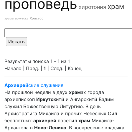
проповедь
храм
хиротония
Христос
храмы иркутска
Результаты поиска 1 - 1 из 1
Начало | Пред. |
1
| След. | Конец
Архиерей
ские служения
На прошлой недели в двух
храм
ах города
архиепископ
Иркутск
итй и Ангарскитй Вадим
служил Божественную Литургию. В день
Архистратига Михаила и прочих Небесных Сил
бесплотных
архиерей
посетил
храм
Михаила-
Архангела в
Ново-Ленино
. В воскресенье владыка