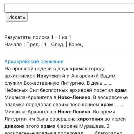
Результаты поиска 1 - 1 из 1
Начало | Пред. |
1
| След. | Конец
Архиерейские служения
На прошлой недели в двух
храм
ах города
архиепископ
Иркутск
итй и Ангарскитй Вадим
служил Божественную Литургию. В день ... ...
Небесных Сил бесплотных архиерей посетил
храм
Михаила-Архангела в
Ново-Ленино
. В воскресенье
владыка порадовал своим посещением
храм
... ...
Михаила-Архангела в
Ново-Ленино
. Во время
Литургии им была совершена
хиротония
во иереи
диакон
а этого
храм
а Феофана Мурашева. В
воскресенье владыка порадовал ... ... благодарно