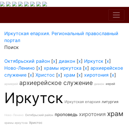
Иркутская епархия. Региональный православный
портал
Поиск
Октябрьский район
[
x
]
диакон
[
x
]
Иркутск
[
x
]
Ново-Ленино
[
x
]
храмы иркутска
[
x
]
архиерейское
служение
[
x
]
Христос
[
x
]
храм
[
x
]
хиротония
[
x
]
архиерейское служение
иерей
архиерей
диакон
Иркутск
Иркутская епархия
литургия
храм
хиротония
проповедь
Ново-Ленино
Октябрьский район
Христос
храмы иркутска