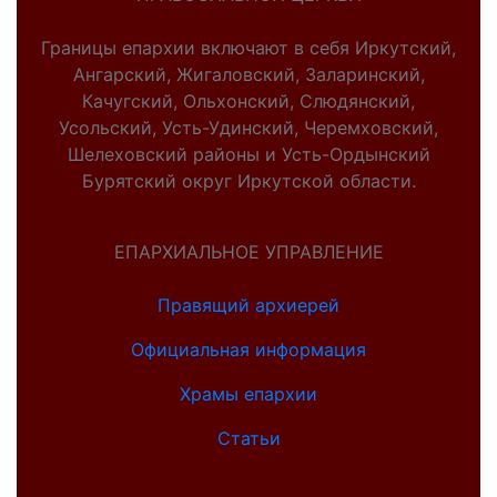
Границы епархии включают в себя Иркутский,
Ангарский, Жигаловский, Заларинский,
Качугский, Ольхонский, Слюдянский,
Усольский, Усть-Удинский, Черемховский,
Шелеховский районы и Усть-Ордынский
Бурятский округ Иркутской области.
ЕПАРХИАЛЬНОЕ УПРАВЛЕНИЕ
Правящий архиерей
Официальная информация
Храмы епархии
Статьи