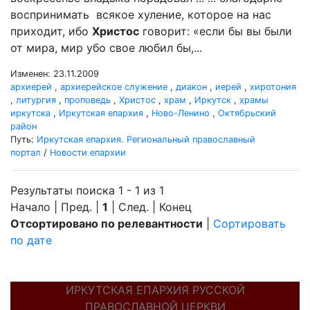
воспринимать всякое хуление, которое на нас
приходит, ибо
Христос
говорит: «если бы вы были
от мира, мир убо свое любил бы,...
Изменен: 23.11.2009
архиерей
,
архиерейское служение
,
диакон
,
иерей
,
хиротония
,
литургия
,
проповедь
,
Христос
,
храм
,
Иркутск
,
храмы
иркутска
,
Иркутская епархия
,
Ново-Ленино
,
Октябрьский
район
Путь:
Иркутская епархия. Региональный православный
портал
/
Новости епархии
Результаты поиска 1 - 1 из 1
Начало | Пред. |
1
| След. | Конец
Отсортировано по релевантности
|
Сортировать
по дате
ИРКУТСКАЯ ЕПАРХИЯ РУССКОЙ
ПРАВОСЛАВНОЙ ЦЕРКВИ