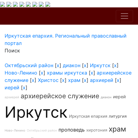
Иркутская епархия. Региональный православный
портал
Поиск
Октябрьский район
[
x
]
диакон
[
x
]
Иркутск
[
x
]
Ново-Ленино
[
x
]
храмы иркутска
[
x
]
архиерейское
служение
[
x
]
Христос
[
x
]
храм
[
x
]
архиерей
[
x
]
иерей
[
x
]
архиерейское служение
иерей
архиерей
диакон
Иркутск
Иркутская епархия
литургия
храм
проповедь
хиротония
Ново-Ленино
Октябрьский район