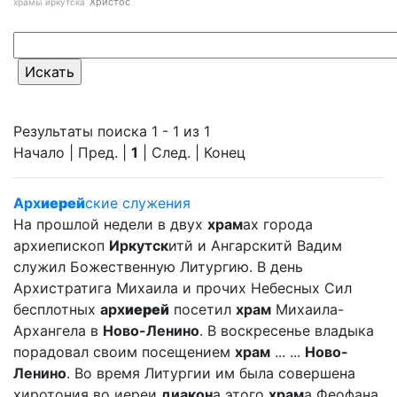
Христос
храмы иркутска
Результаты поиска 1 - 1 из 1
Начало | Пред. |
1
| След. | Конец
Арх
иерей
ские служения
На прошлой недели в двух
храм
ах города
архиепископ
Иркутск
итй и Ангарскитй Вадим
служил Божественную Литургию. В день
Архистратига Михаила и прочих Небесных Сил
бесплотных
арх
иерей
посетил
храм
Михаила-
Архангела в
Ново-Ленино
. В воскресенье владыка
порадовал своим посещением
храм
... ...
Ново-
Ленино
. Во время Литургии им была совершена
хиротония во иереи
диакон
а этого
храм
а Феофана