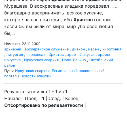
Мурашева. В воскресенье владыка порадовал ... ...
благодарно воспринимать всякое хуление,
которое на нас приходит, ибо
Христос
говорит:
«если бы вы были от мира, мир убо свое любил
бы,...
Изменен: 23.11.2009
архиерей
,
архиерейское служение
,
диакон
,
иерей
,
хиротония
,
литургия
,
проповедь
,
Христос
,
храм
,
Иркутск
,
храмы
иркутска
,
Иркутская епархия
,
Ново-Ленино
,
Октябрьский
район
Путь:
Иркутская епархия. Региональный православный
портал
/
Новости епархии
Результаты поиска 1 - 1 из 1
Начало | Пред. |
1
| След. | Конец
Отсортировано по релевантности
|