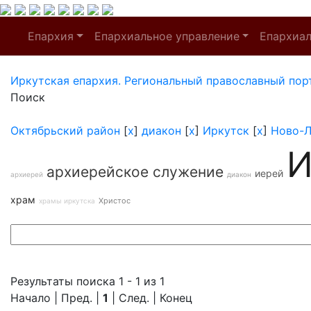
Епархия
Епархиальное управление
Епархиа
Иркутская епархия. Региональный православный пор
Поиск
Октябрьский район
[
x
]
диакон
[
x
]
Иркутск
[
x
]
Ново-Л
И
архиерейское служение
иерей
архиерей
диакон
храм
Христос
храмы иркутска
Результаты поиска 1 - 1 из 1
Начало | Пред. |
1
| След. | Конец