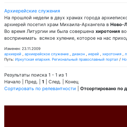
Архиерейские служения
На прошлой недели в двух храмах города архиеписк
архиерей посетил храм Михаила-Архангела в
Ново-
Во время Литургии им была совершена
хиротония
во
воспринимать всякое хуление, которое на нас прихо
Изменен: 23.11.2009
архиерей
,
архиерейское служение
,
диакон
,
иерей
,
хиротония
,
л
Путь:
Иркутская епархия. Региональный православный портал
/
Но
Результаты поиска 1 - 1 из 1
Начало | Пред. |
1
| След. | Конец
Сортировать по релевантности
|
Отсортировано по 