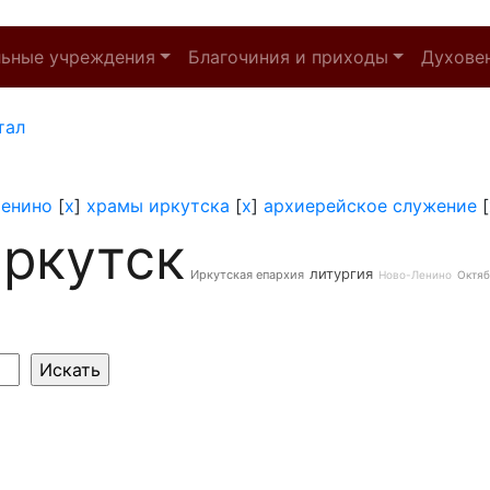
льные учреждения
Благочиния и приходы
Духове
тал
енино
[
x
]
храмы иркутска
[
x
]
архиерейское служение
[
ркутск
литургия
Иркутская епархия
Ново-Ленино
Октяб