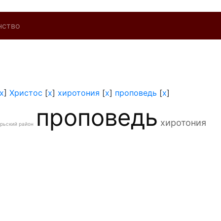
нство
x
]
Христос
[
x
]
хиротония
[
x
]
проповедь
[
x
]
проповедь
хиротония
рьский район