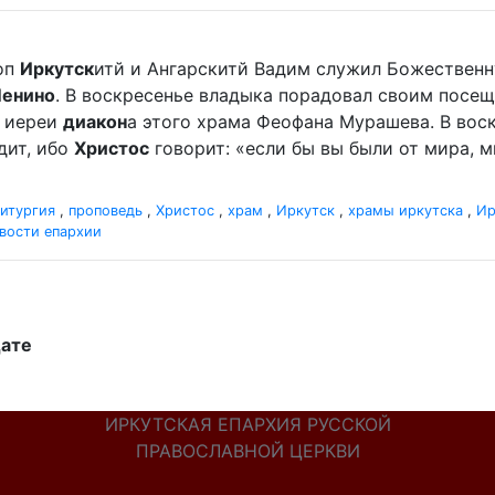
оп
Иркутск
итй и Ангарскитй Вадим служил Божественную
Ленино
. В воскресенье владыка порадовал своим посеще
 иереи
диакон
а этого храма Феофана Мурашева. В воскр
дит, ибо
Христос
говорит: «если бы вы были от мира, ми
итургия
,
проповедь
,
Христос
,
храм
,
Иркутск
,
храмы иркутска
,
Ир
вости епархии
дате
ИРКУТСКАЯ ЕПАРХИЯ РУССКОЙ
ПРАВОСЛАВНОЙ ЦЕРКВИ