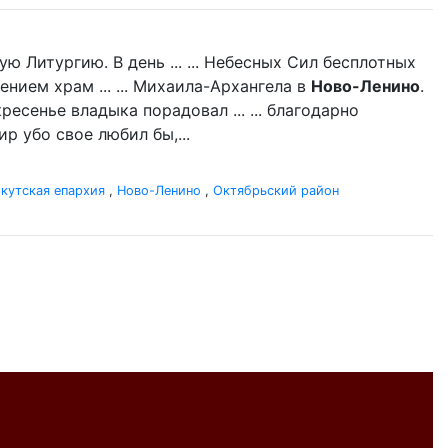
 Литургию. В день ... ... Небесных Сил бесплотных
нием храм ... ... Михаила-Архангела в
Ново-Ленино
.
есенье владыка порадовал ... ... благодарно
р убо свое любил бы,...
кутская епархия
,
Ново-Ленино
,
Октябрьский район