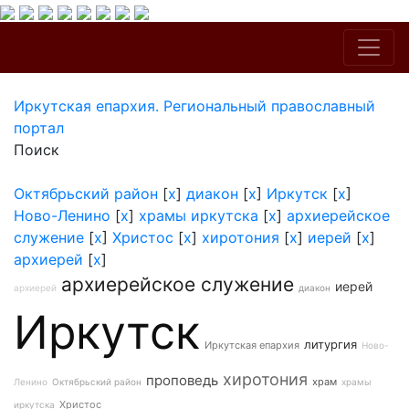
Иркутская епархия. Региональный православный
портал
Поиск
Октябрьский район
[
x
]
диакон
[
x
]
Иркутск
[
x
]
Ново-Ленино
[
x
]
храмы иркутска
[
x
]
архиерейское
служение
[
x
]
Христос
[
x
]
хиротония
[
x
]
иерей
[
x
]
архиерей
[
x
]
архиерейское служение
иерей
архиерей
диакон
Иркутск
литургия
Иркутская епархия
Ново-
хиротония
проповедь
храм
Ленино
Октябрьский район
храмы
Христос
иркутска