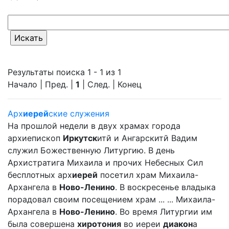
Результаты поиска 1 - 1 из 1
Начало | Пред. |
1
| След. | Конец
Арх
иерей
ские служения
На прошлой недели в двух храмах города
архиепископ
Иркутск
итй и Ангарскитй Вадим
служил Божественную Литургию. В день
Архистратига Михаила и прочих Небесных Сил
бесплотных арх
иерей
посетил храм Михаила-
Архангела в
Ново-Ленино
. В воскресенье владыка
порадовал своим посещением храм ... ... Михаила-
Архангела в
Ново-Ленино
. Во время Литургии им
была совершена
хиротония
во иереи
диакон
а