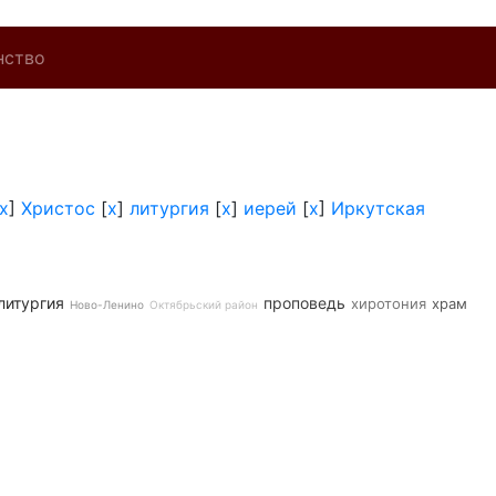
нство
x
]
Христос
[
x
]
литургия
[
x
]
иерей
[
x
]
Иркутская
литургия
проповедь
хиротония
храм
Ново-Ленино
Октябрьский район