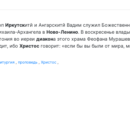
оп
Иркутск
итй и Ангарскитй Вадим служил Божественн
ихаила-Архангела в
Ново-Ленино
. В воскресенье влады
отония во иереи
диакон
а этого храма Феофана Мурашева.
дит, ибо
Христос
говорит: «если бы вы были от мира, ми
итургия
,
проповедь
,
Христос
,