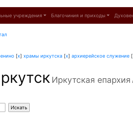
льные учреждения
Благочиния и приходы
Духове
тал
енино
[
x
]
храмы иркутска
[
x
]
архиерейское служение
[
ркутск
Иркутская епархия