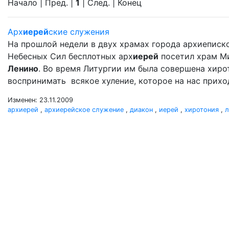
Начало | Пред. |
1
| След. | Конец
Арх
иерей
ские служения
На прошлой недели в двух храмах города архиеписк
Небесных Сил бесплотных арх
иерей
посетил храм М
Ленино
. Во время Литургии им была совершена хир
воспринимать всякое хуление, которое на нас прихо
Изменен: 23.11.2009
архиерей
,
архиерейское служение
,
диакон
,
иерей
,
хиротония
,
л