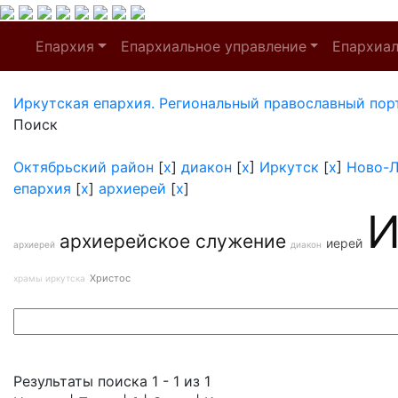
Епархия
Епархиальное управление
Епархиа
Иркутская епархия. Региональный православный пор
Поиск
Октябрьский район
[
x
]
диакон
[
x
]
Иркутск
[
x
]
Ново-Л
епархия
[
x
]
архиерей
[
x
]
И
архиерейское служение
иерей
архиерей
диакон
Христос
храмы иркутска
Результаты поиска 1 - 1 из 1