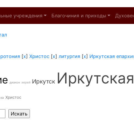
льные учреждения
Благочиния и приходы
Духове
тал
иротония
[
x
]
Христос
[
x
]
литургия
[
x
]
Иркутская епархи
Иркутская
ие
Иркутск
диакон
иерей
Христос
ска