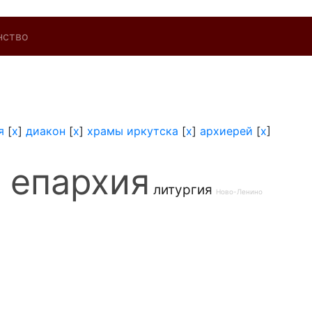
нство
я
[
x
]
диакон
[
x
]
храмы иркутска
[
x
]
архиерей
[
x
]
 епархия
литургия
Ново-Ленино