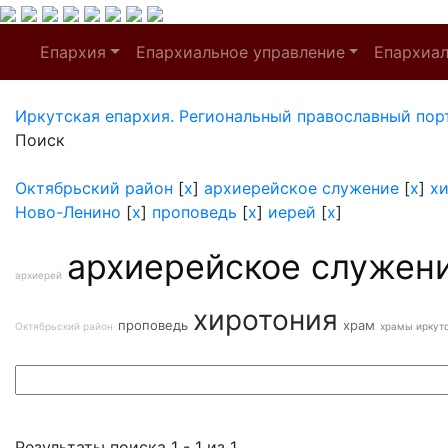
Епархия
Епархиальное управление
Епархиа
Иркутская епархия. Региональный православный пор
Поиск
Октябрьский район
[
x
]
архиерейское служение
[
x
]
х
Ново-Ленино
[
x
]
проповедь
[
x
]
иерей
[
x
]
архиерейское служен
архиерей
хиротония
проповедь
храм
Октябрьский район
храмы иркут
Результаты поиска 1 - 1 из 1