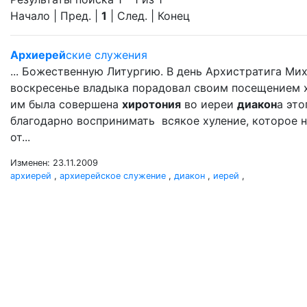
Начало | Пред. |
1
| След. | Конец
Архиерей
ские служения
... Божественную Литургию. В день Архистратига М
воскресенье владыка порадовал своим посещением хр
им была совершена
хиротония
во иереи
диакон
а это
благодарно воспринимать всякое хуление, которое н
от...
Изменен: 23.11.2009
архиерей
,
архиерейское служение
,
диакон
,
иерей
,