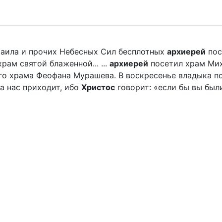
ихаила и прочих Небесных Сил бесплотных
архиерей
пос
ам святой блаженной... ...
архиерей
посетил храм Мих
го храма Феофана Мурашева. В воскресенье владыка пор
а нас приходит, ибо
Христос
говорит: «если бы вы были