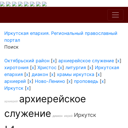
Иркутская епархия. Региональный православный
портал
Поиск
Октябрьский район
[
x
]
архиерейское служение
[
x
]
хиротония
[
x
]
Христос
[
x
]
литургия
[
x
]
Иркутская
епархия
[
x
]
диакон
[
x
]
храмы иркутска
[
x
]
архиерей
[
x
]
Ново-Ленино
[
x
]
проповедь
[
x
]
Иркутск
[
x
]
архиерейское
архиерей
служение
Иркутск
диакон
иерей