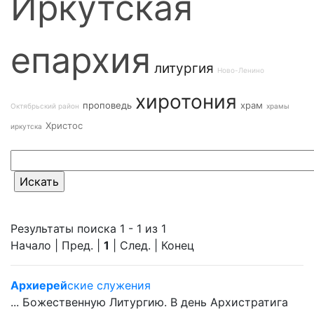
Иркутская
епархия
литургия
Ново-Ленино
хиротония
проповедь
храм
Октябрьский район
храмы
Христос
иркутска
Результаты поиска 1 - 1 из 1
Начало | Пред. |
1
| След. | Конец
Архиерей
ские служения
... Божественную Литургию. В день Архистратига