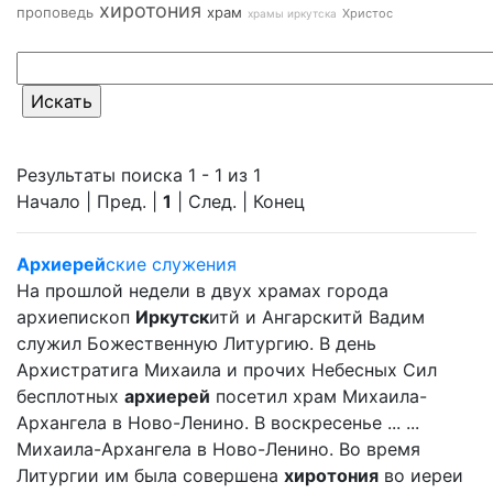
хиротония
проповедь
храм
Христос
храмы иркутска
Результаты поиска 1 - 1 из 1
Начало | Пред. |
1
| След. | Конец
Архиерей
ские служения
На прошлой недели в двух храмах города
архиепископ
Иркутск
итй и Ангарскитй Вадим
служил Божественную Литургию. В день
Архистратига Михаила и прочих Небесных Сил
бесплотных
архиерей
посетил храм Михаила-
Архангела в Ново-Ленино. В воскресенье ... ...
Михаила-Архангела в Ново-Ленино. Во время
Литургии им была совершена
хиротония
во иереи