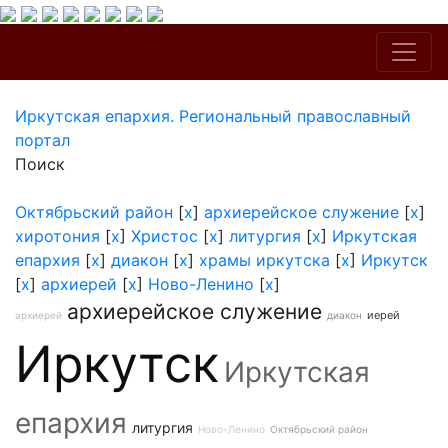
Иркутская епархия. Региональный православный
портал
Поиск
Октябрьский район
[
x
]
архиерейское служение
[
x
]
хиротония
[
x
]
Христос
[
x
]
литургия
[
x
]
Иркутская
епархия
[
x
]
диакон
[
x
]
храмы иркутска
[
x
]
Иркутск
[
x
]
архиерей
[
x
]
Ново-Ленино
[
x
]
архиерейское служение
иерей
архиерей
диакон
Иркутск
Иркутская
епархия
литургия
Ново-Ленино
Октябрьский район